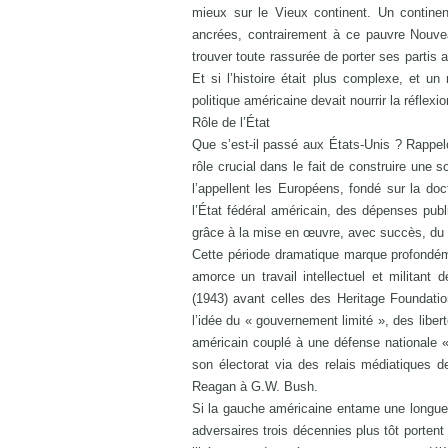
mieux sur le Vieux continent. Un continent
ancrées, contrairement à ce pauvre Nouve
trouver toute rassurée de porter ses partis a
Et si l’histoire était plus complexe, et 
politique américaine devait nourrir la réfle
Rôle de l’État
Que s’est-il passé aux États-Unis ? Rappel
rôle crucial dans le fait de construire un
l’appellent les Européens, fondé sur la do
l’État fédéral américain, des dépenses publi
grâce à la mise en œuvre, avec succès, du 
Cette période dramatique marque profondémen
amorce un travail intellectuel et militant 
(1943) avant celles des Heritage Foundatio
l’idée du « gouvernement limité », des libert
américain couplé à une défense nationale « 
son électorat via des relais médiatiques d
Reagan à G.W. Bush.
Si la gauche américaine entame une longue 
adversaires trois décennies plus tôt portent 