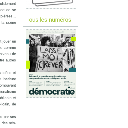
solidement
nne de se
olérées...
Tous les numéros
i la scène
t jouer un
rate comme
 niveau de
tre autres
s idées et
 Institute
promouvant
tionalisme
blicain et
licain, de
és par ses
e des néo-