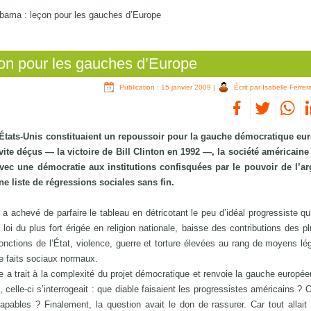
Obama : leçon pour les gauches d’Europe
çon pour les gauches d’Europe
Publication : 15 janvier 2009
|
Écrit par Isabelle Ferrer
 États-Unis constituaient un repoussoir pour la gauche démocratique eu
e déçus — la victoire de Bill Clinton en 1992 —, la société américaine o
avec une démocratie aux institutions confisquées par le pouvoir de l’ar
ne liste de régressions sociales sans fin.
achevé de parfaire le tableau en détricotant le peu d’idéal progressiste qu
oi du plus fort érigée en religion nationale, baisse des contributions des pl
fonctions de l’État, violence, guerre et torture élevées au rang de moyens lé
e faits sociaux normaux.
lle a trait à la complexité du projet démocratique et renvoie la gauche europé
celle-ci s’interrogeait : que diable faisaient les progressistes américains ? O
apables ? Finalement, la question avait le don de rassurer. Car tout allai