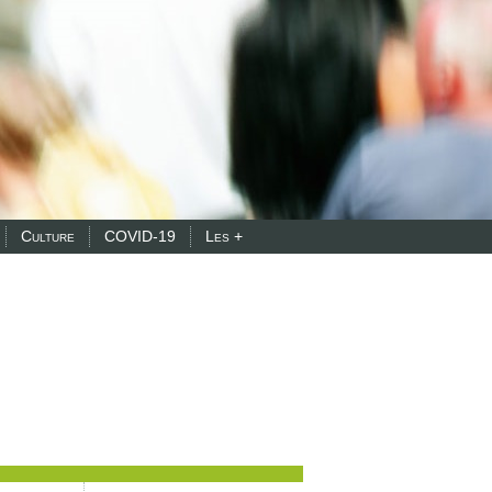
Culture
COVID-19
Les +