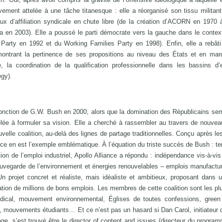
vement attelée à une tâche titanesque : elle a réorganisé son tissu militan
aux d’affiliation syndicale en chute libre (de la création d’ACORN en 1970 
n 2003). Elle a poussé le parti démocrate vers la gauche dans le contexte
Party en 1992 et du Working Families Party en 1998). Enfin, elle a rebâti
ntrant la pertinence de ses propositions au niveau des États et en mar
e, la coordination de la qualification professionnelle dans les bassins d
egy).
fonction de G.W. Bush en 2000, alors que la domination des Républicains sem
elée à formuler sa vision. Elle a cherché à rassembler au travers de nouve
uvelle coalition, au-delà des lignes de partage traditionnelles. Conçu après le
nce en est l’exemple emblématique. À l’équation du triste succès de Bush : te
ion de l’emploi industriel, Apollo Alliance a répondu : indépendance vis-à-vi
auvegarde de l’environnement et énergies renouvelables – emplois manufactur
Un projet concret et réaliste, mais idéaliste et ambitieux, proposant dan
ation de millions de bons emplois. Les membres de cette coalition sont les plu
dical, mouvement environnemental, Églises de toutes confessions, green
, mouvements étudiants… Et ce n’est pas un hasard si Dan Carol, initiateur d
e, s’est trouvé être le director of content and issues (directeur du progra