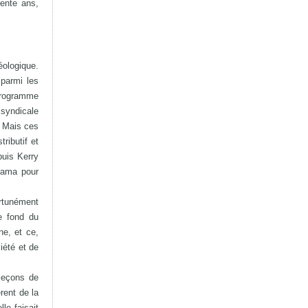
rente ans,
éologique.
 parmi les
 programme
 syndicale
. Mais ces
ributif et
puis Kerry
Obama pour
ortunément
e fond du
ne, et ce,
iété et de
 leçons de
érent de la
le faisait