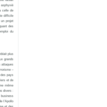
t asphyxié
à celle de
 difficile
 un projet
quant des
’emploi du
blait plus
aux grands
s attaques
rrorisme –
s des pays
iers et de
s une même
s divers :
 business
e l’Apollo
mme et des