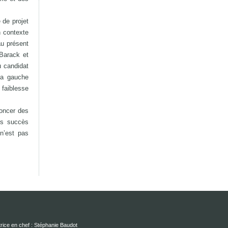
 de projet
n contexte
au présent
 Barack et
u candidat
la gauche
faiblesse
noncer des
es succès
 n’est pas
rice en chef : Stéphanie Baudot