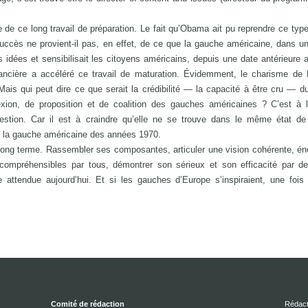
re de ce long travail de préparation. Le fait qu’Obama ait pu reprendre ce type
ccès ne provient-il pas, en effet, de ce que la gauche américaine, dans u
des idées et sensibilisait les citoyens américains, depuis une date antérieure 
nancière a accéléré ce travail de maturation. Évidemment, le charisme de
Mais qui peut dire ce que serait la crédibilité — la capacité à être cru — d
exion, de proposition et de coalition des gauches américaines ? C’est à 
estion. Car il est à craindre qu’elle ne se trouve dans le même état de 
it la gauche américaine des années 1970.
e long terme. Rassembler ses composantes, articuler une vision cohérente, é
 compréhensibles par tous, démontrer son sérieux et son efficacité par d
re attendue aujourd’hui. Et si les gauches d’Europe s’inspiraient, une fois
Comité de rédaction
Rédact