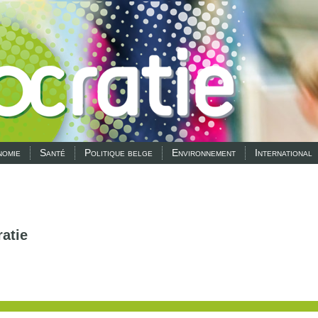
omie
Santé
Politique belge
Environnement
International
atie