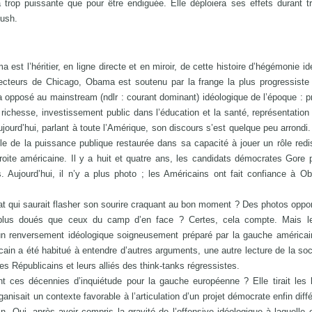
 trop puissante que pour être endiguée. Elle déploiera ses effets durant t
Bush.
est l’héritier, en ligne directe et en miroir, de cette histoire d’hégémonie id
lecteurs de Chicago, Obama est soutenu par la frange la plus progressiste
 opposé au mainstream (ndlr : courant dominant) idéologique de l’époque :
 richesse, investissement public dans l’éducation et la santé, représentation
ujourd’hui, parlant à toute l’Amérique, son discours s’est quelque peu arrondi
e de la puissance publique restaurée dans sa capacité à jouer un rôle redist
 droite américaine. Il y a huit et quatre ans, les candidats démocrates Gore 
es. Aujourd’hui, il n’y a plus photo ; les Américains ont fait confiance à 
at qui saurait flasher son sourire craquant au bon moment ? Des photos opp
s plus doués que ceux du camp d’en face ? Certes, cela compte. Mais l
’un renversement idéologique soigneusement préparé par la gauche américai
in a été habitué à entendre d’autres arguments, une autre lecture de la soc
les Républicains et leurs alliés des think-tanks régressistes.
nt ces décennies d’inquiétude pour la gauche européenne ? Elle tirait les
ganisait un contexte favorable à l’articulation d’un projet démocrate enfin diff
. Oui, après avoir compris la gravité de l’offensive idéologique à laquelle el