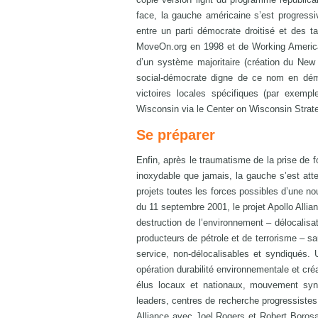
face, la gauche américaine s’est progressi
entre un parti démocrate droitisé et des t
MoveOn.org en 1998 et de Working America e
d’un système majoritaire (création du New 
social-démocrate digne de ce nom en démo
victoires locales spécifiques (par exempl
Wisconsin via le Center on Wisconsin Strat
Se préparer
Enfin, après le traumatisme de la prise de 
inoxydable que jamais, la gauche s’est att
projets toutes les forces possibles d’une no
du 11 septembre 2001, le projet Apollo Allia
destruction de l’environnement – délocalisat
producteurs de pétrole et de terrorisme – s
service, non-délocalisables et syndiqués. 
opération durabilité environnementale et cré
élus locaux et nationaux, mouvement syn
leaders, centres de recherche progressistes
Alliance avec Joel Rogers et Robert Borosag