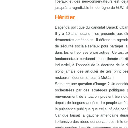
libéraux et des néo-conservateurs est déjà
jusqu’à la regrettable fin de règne de G.W. 
Héritier
L’agenda politique du candidat Barack Obama 
Il y a 10 ans, quand il se présente aux é
démocrates américains. Il défend un agenda
de sécurité sociale sérieux pour partager la
dans les entreprises entre autres. Certes, a
fondamentaux perdurent : une théorie du rôl
industriel, à l’opposé de la doctrine de la
n’ont jamais osé articuler de tels princip
restaurer l’économie, pas à McCain.
Serait-ce une question d’image ? Un candid
orchestrées par des stratèges politique
renversement de situation provient bien d
depuis de longues années. Le peuple américa
la puissance publique que celle infligée par 
Car que faisait la gauche américaine dura
l’offensive des idées conservatrices. Elle or
copie version light du programme républicain