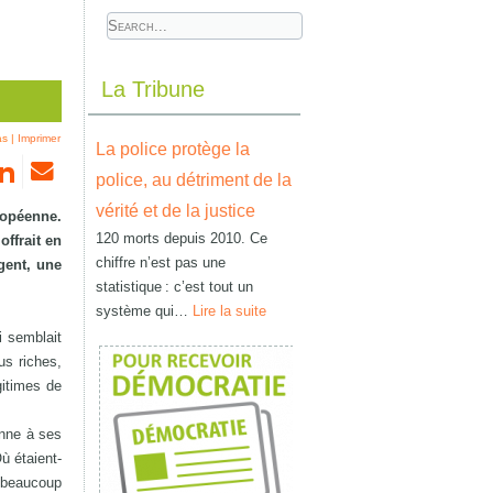
La Tribune
as
|
Imprimer
La police protège la
police, au détriment de la
vérité et de la justice
ropéenne.
120 morts depuis 2010. Ce
ffrait en
chiffre n’est pas une
gent, une
statistique : c’est tout un
système qui…
Lire la suite
i semblait
us riches,
gitimes de
enne à ses
ù étaient-
t beaucoup