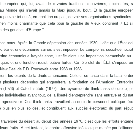
 européen qui, lui, avait de « vraies traditions » ouvrières, socialistes, 
au Monde qui n’avait jamais lu Marx jusqu’au bout. Et la gauche europée
u pouvoir ici ou là, en coalition ou pas, de voir ses organisations syndicales t
un rien moins charmante que cela pour la gauche du Vieux continent ? Et s
xion des gauches d’Europe ?
ons-nous. Après la Grande dépression des années 1930, l’idée que l’État doi
e société et une économie saines s’est imposée. Le compromis social-démoc
ctrine économique keynésienne, justifie alors une imposition harmonisée au
ques et une fonction redistributive fortes. Ce rôle clef de l’État s’impose en
New Deal de F.D. Roosevelt entre 1933 et 1936.
t les esprits de la droite américaine. Celle-ci se lance dans la bataille de
de plusieurs décennies qui engendrera la fondation de l’American Entreprise
n (1973) et Cato Institute (1977). Une pyramide de think-tanks de droite, 
és individuelles avant tout, de la liberté d’entreprendre sans entrave et du na
agressive ». Ces think-tanks travaillent au corps le personnel politique répu
e plus en plus solides, et contribuent aux succès électoraux du parti répub
traversée du désert au début des années 1970, c’est que les efforts entam
leurs fruits. À cet instant, la contre-offensive idéologique menée par l’allianc