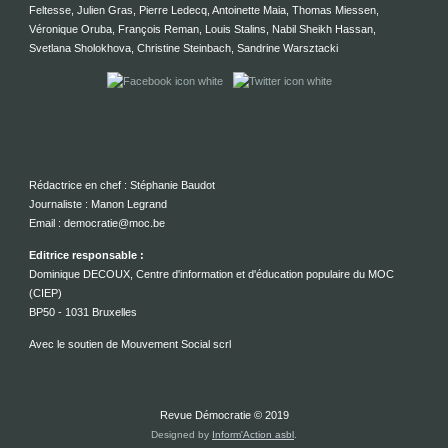
Feltesse, Julien Gras, Pierre Ledecq, Antoinette Maia, Thomas Miessen,
Véronique Oruba, François Reman, Louis Stalins, Nabil Sheikh Hassan,
Svetlana Sholokhova, Christine Steinbach, Sandrine Warsztacki
Rédactrice en chef : Stéphanie Baudot
Journaliste : Manon Legrand
Email : democratie@moc.be
Editrice responsable :
Dominique DECOUX, Centre d'information et d'éducation populaire du MOC
(CIEP)
BP50 - 1031 Bruxelles
Avec le soutien de Mouvement Social scrl
Revue Démocratie © 2019
Designed by
Inform'Action asbl
.