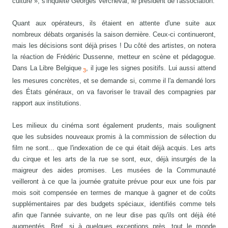
culture », s'inquiète Georges Vercheval, le président de l'association.
Quant aux opérateurs, ils étaient en attente d'une suite aux
nombreux débats organisés la saison dernière. Ceux-ci continueront,
mais les décisions sont déjà prises ! Du côté des artistes, on notera
la réaction de Frédéric Dussenne, metteur en scène et pédagogue.
Dans La Libre Belgique
, il juge les signes positifs. Lui aussi attend
3
les mesures concrètes, et se demande si, comme il l'a demandé lors
des États généraux, on va favoriser le travail des compagnies par
rapport aux institutions.
Les milieux du cinéma sont également prudents, mais soulignent
que les subsides nouveaux promis à la commission de sélection du
film ne sont... que l'indexation de ce qui était déjà acquis. Les arts
du cirque et les arts de la rue se sont, eux, déjà insurgés de la
maigreur des aides promises. Les musées de la Communauté
veilleront à ce que la journée gratuite prévue pour eux une fois par
mois soit compensée en termes de manque à gagner et de coûts
supplémentaires par des budgets spéciaux, identifiés comme tels
afin que l'année suivante, on ne leur dise pas qu'ils ont déjà été
augmentés. Bref, si à quelques exceptions près, tout le monde