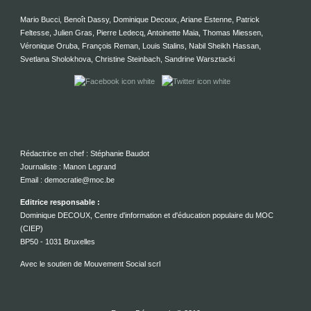
Mario Bucci, Benoît Dassy, Dominique Decoux, Ariane Estenne, Patrick
Feltesse, Julien Gras, Pierre Ledecq, Antoinette Maia, Thomas Miessen,
Véronique Oruba, François Reman, Louis Stalins, Nabil Sheikh Hassan,
Svetlana Sholokhova, Christine Steinbach, Sandrine Warsztacki
Rédactrice en chef : Stéphanie Baudot
Journaliste : Manon Legrand
Email : democratie@moc.be
Editrice responsable :
Dominique DECOUX, Centre d'information et d'éducation populaire du MOC
(CIEP)
BP50 - 1031 Bruxelles
Avec le soutien de Mouvement Social scrl