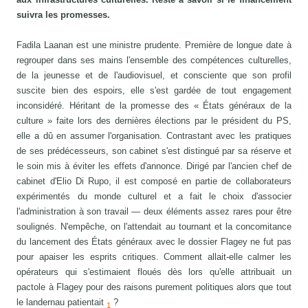
suivra les promesses.
Fadila Laanan est une ministre prudente. Première de longue date à
regrouper dans ses mains l'ensemble des compétences culturelles,
de la jeunesse et de l'audiovisuel, et consciente que son profil
suscite bien des espoirs, elle s'est gardée de tout engagement
inconsidéré. Héritant de la promesse des « États généraux de la
culture » faite lors des dernières élections par le président du PS,
elle a dû en assumer l'organisation. Contrastant avec les pratiques
de ses prédécesseurs, son cabinet s'est distingué par sa réserve et
le soin mis à éviter les effets d'annonce. Dirigé par l'ancien chef de
cabinet d'Elio Di Rupo, il est composé en partie de collaborateurs
expérimentés du monde culturel et a fait le choix d'associer
l'administration à son travail — deux éléments assez rares pour être
soulignés. N'empêche, on l'attendait au tournant et la concomitance
du lancement des États généraux avec le dossier Flagey ne fut pas
pour apaiser les esprits critiques. Comment allait-elle calmer les
opérateurs qui s'estimaient floués dès lors qu'elle attribuait un
pactole à Flagey pour des raisons purement politiques alors que tout
le landernau patientait
?
1