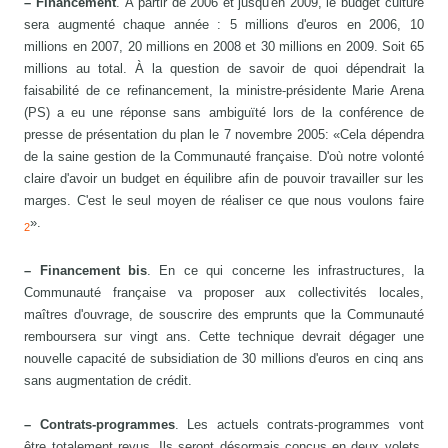
– Financement
. À partir de 2006 et jusqu'en 2009, le budget culture
sera augmenté chaque année : 5 millions d'euros en 2006, 10
millions en 2007, 20 millions en 2008 et 30 millions en 2009. Soit 65
millions au total. À la question de savoir de quoi dépendrait la
faisabilité de ce refinancement, la ministre-présidente Marie Arena
(PS) a eu une réponse sans ambiguïté lors de la conférence de
presse de présentation du plan le 7 novembre 2005: «Cela dépendra
de la saine gestion de la Communauté française. D'où notre volonté
claire d'avoir un budget en équilibre afin de pouvoir travailler sur les
marges. C'est le seul moyen de réaliser ce que nous voulons faire
».
2
– Financement bis
. En ce qui concerne les infrastructures, la
Communauté française va proposer aux collectivités locales,
maîtres d'ouvrage, de souscrire des emprunts que la Communauté
remboursera sur vingt ans. Cette technique devrait dégager une
nouvelle capacité de subsidiation de 30 millions d'euros en cinq ans
sans augmentation de crédit.
– Contrats-programmes
. Les actuels contrats-programmes vont
être totalement revus. Ils seront désormais conçus en deux volets.