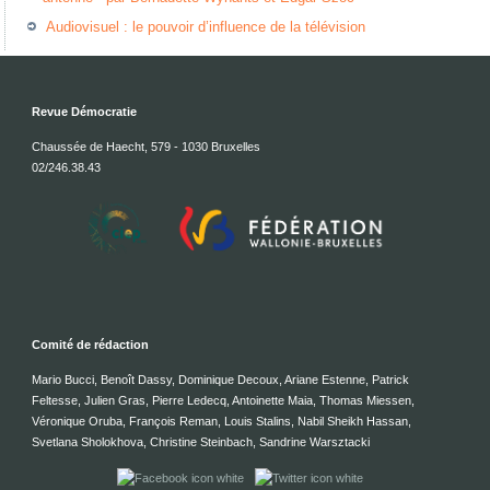
Audiovisuel : le pouvoir d’influence de la télévision
Revue Démocratie
Chaussée de Haecht, 579 - 1030 Bruxelles
02/246.38.43
Comité de rédaction
Mario Bucci, Benoît Dassy, Dominique Decoux, Ariane Estenne, Patrick
Feltesse, Julien Gras, Pierre Ledecq, Antoinette Maia, Thomas Miessen,
Véronique Oruba, François Reman, Louis Stalins, Nabil Sheikh Hassan,
Svetlana Sholokhova, Christine Steinbach, Sandrine Warsztacki