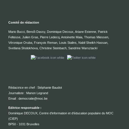
Comité de rédaction
Mario Bucci, Benoît Dassy, Dominique Decoux, Ariane Estenne, Patrick
Feltesse, Julien Gras, Pierre Ledecq, Antoinette Maia, Thomas Miessen,
Véronique Oruba, François Reman, Louis Stalins, Nabil Sheikh Hassan,
Svetlana Sholokhova, Christine Steinbach, Sandrine Warsztacki
Rédactrice en chef : Stéphanie Baudot
Journaliste : Manon Legrand
Email : democratie@moc.be
Editrice responsable :
Dominique DECOUX, Centre d'information et d'éducation populaire du MOC
(CIEP)
BP50 - 1031 Bruxelles