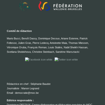
Comité de rédaction
Mario Bucci, Benoît Dassy, Dominique Decoux, Ariane Estenne, Patrick
Feltesse, Julien Gras, Pierre Ledecq, Antoinette Maia, Thomas Miessen,
Véronique Oruba, François Reman, Louis Stalins, Nabil Sheikh Hassan,
Svetlana Sholokhova, Christine Steinbach, Sandrine Warsztacki
Rédactrice en chef : Stéphanie Baudot
Journaliste : Manon Legrand
Email : democratie@moc.be
Editrice responsable :
Dominique DECOUX, Centre d'information et d'éducation populaire du MOC