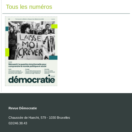
Tous les numéros
Revue Démocratie
Chaussée de Haecht, 579 - 1030 Bruxelles
02/246.38.43