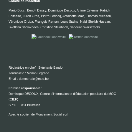
Comité de rédaction
Mario Bucci, Benoît Dassy, Dominique Decoux, Ariane Estenne, Patrick
Feltesse, Julien Gras, Pierre Ledecq, Antoinette Maia, Thomas Miessen,
Véronique Oruba, François Reman, Louis Stalins, Nabil Sheikh Hassan,
Svetlana Sholokhova, Christine Steinbach, Sandrine Warsztacki
Rédactrice en chef : Stéphanie Baudot
Journaliste : Manon Legrand
Email : democratie@moc.be
Editrice responsable :
Dominique DECOUX, Centre d'information et d'éducation populaire du MOC
(CIEP)
BP50 - 1031 Bruxelles
Avec le soutien de Mouvement Social scrl