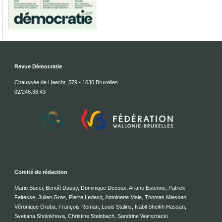
Revue Démocratie
Chaussée de Haecht, 579 - 1030 Bruxelles
02/246.38.43
Comité de rédaction
Mario Bucci, Benoît Dassy, Dominique Decoux, Ariane Estenne, Patrick
Feltesse, Julien Gras, Pierre Ledecq, Antoinette Maia, Thomas Miessen,
Véronique Oruba, François Reman, Louis Stalins, Nabil Sheikh Hassan,
Svetlana Sholokhova, Christine Steinbach, Sandrine Warsztacki