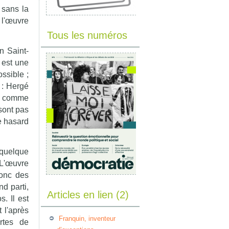
 sans la
d l'œuvre
Tous les numéros
n Saint-
 est une
ssible ;
 : Hergé
re comme
 sont pas
e hasard
 quelque
. L'œuvre
donc des
d parti,
Articles en lien (2)
. Il est
 l'après
Franquin, inventeur
rtes de