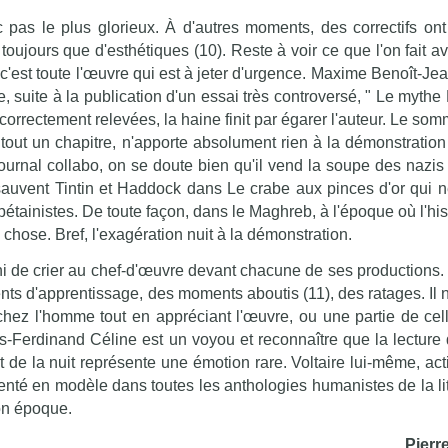
 pas le plus glorieux. À d'autres moments, des correctifs ont
toujours que d'esthétiques (10). Reste à voir ce que l'on fait a
'est toute l'œuvre qui est à jeter d'urgence. Maxime Benoît-Jea
, suite à la publication d'un essai très controversé, " Le mythe
correctement relevées, la haine finit par égarer l'auteur. Le so
tout un chapitre, n'apporte absolument rien à la démonstration 
ournal collabo, on se doute bien qu'il vend la soupe des nazis !
sauvent Tintin et Haddock dans Le crabe aux pinces d'or qui n
tainistes. De toute façon, dans le Maghreb, à l'époque où l'hist
chose. Bref, l'exagération nuit à la démonstration.
 ni de crier au chef-d'œuvre devant chacune de ses production
nts d'apprentissage, des moments aboutis (11), des ratages. Il n
 chez l'homme tout en appréciant l'œuvre, ou une partie de cell
s-Ferdinand Céline est un voyou et reconnaître que la lecture
e la nuit représente une émotion rare. Voltaire lui-même, act
enté en modèle dans toutes les anthologies humanistes de la lit
on époque.
Pierr