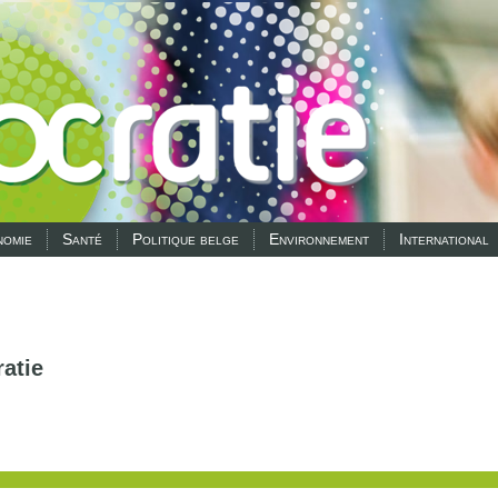
omie
Santé
Politique belge
Environnement
International
atie