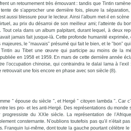
ffrent un retournement très émouvant : tandis que Tintin ramèn
e, tente de s'approcher une dernière fois, pleure la séparation,
est aussi blessure pour le lecteur. Ainsi l'album met-il en scène
rtuel, au prix du désarroi de son meilleur ami; l'atteinte du bo
 Tout cela dans un album palpitant, durant lequel, à deux repr
 n'avait jamais fait jusque-là. Cette profonde humanité exprimée
majeures, le "mauvais" présumé qui fait le bien, et le "bon" qui
e Tintin au Tibet une œuvre qui participe au moins de la mé
ré-publiée en 1958 et 1959. En mars de cette dernière année écl
e l'occupation chinoise, qui contraindra le dalaï lama à l'exil 
 retrouvait une fois encore en phase avec son siècle (8).
mme " épouse du siècle ", et Hergé " citoyen lambda ". Car c'
ntre les pro- et les anti-Hergé. Des représentations du monde s
r progressiste du XXIe siècle. La représentation de l'Afriqu
plement consternante. N'oublions toutefois pas qu'il n'était pas
. Franquin lui-même, dont toute la gauche pourtant célèbre le t