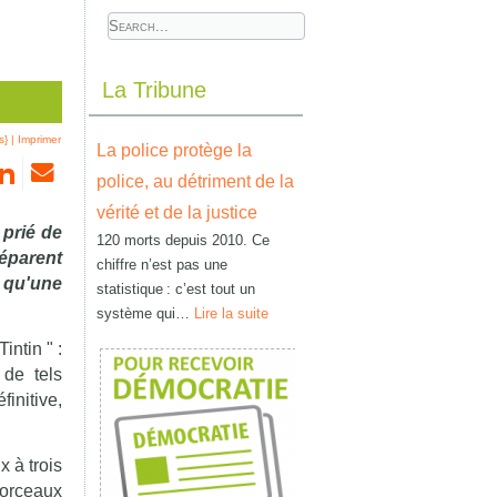
La Tribune
s}
|
Imprimer
La police protège la
police, au détriment de la
vérité et de la justice
 prié de
120 morts depuis 2010. Ce
séparent
chiffre n’est pas une
s qu'une
statistique : c’est tout un
système qui…
Lire la suite
intin " :
 de tels
initive,
x à trois
morceaux