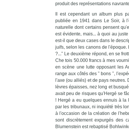
produit des représentations navrante
Il est cependant un album plus part
publiée en 1941 dans Le Soir, à l
naturelle dont certains pensent qu'e
est évidente, mais... à quoi au just
est-il que deux cases dans le descr
juifs, selon les canons de l'époque. L
?..." Le deuxième répond, en se frot
Che tois 50.000 francs à mes vourni
en scène une lutte opposant les Am
range aux côtés des " bons ", l'ex
l'axe (ou alliés) et de pays neutres.
lèvres épaisses, nez long et busqué, o
avait peu de risques qu'Hergé se fâc
! Hergé a eu quelques ennuis à la l
par les tribunaux, ni inquiété très 
à l'occasion de la création de l'h
sont discrètement expurgés des ca
Blumenstein est rebaptisé Bohlwinkel, 