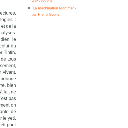
d’exceptions
La machination Mortimer -
ectures,
par Pierre Georis
logies :
et de la
nalyses.
dien, le
celui du
r Tintin.
 de tous
uisement,
n vivant.
bandonne
re, bien
à lui, ne
n'est pas
ement on
çante de
 le yeti,
yeti pour