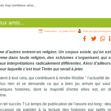
 ses trop nombreux amis...
eux amis...
Publication : 11 juillet 2012
|
Écrit par {ga=pierregeori
e d'autres entrent en religion. Un corpus existe, qu'on est
mme dans toute religion, des schismes s'organisent, qui 
ux interprétations radicalement différentes. Ainsi d'ailleur
 laquelle c'est tout Tintin qui serait à jeter.
à tout cela, qui contribuent à rendre illisible " l'actualité de T
lus rien et se demande ce qui a bien pu arriver qui vaut
ues histoires, dont la majorité d'entre elles est, en déf
ine.
n tel succès ? Le temps de publication de l'œuvre est long : deu
occasion de palpiter à la lecture des histoires par petits 