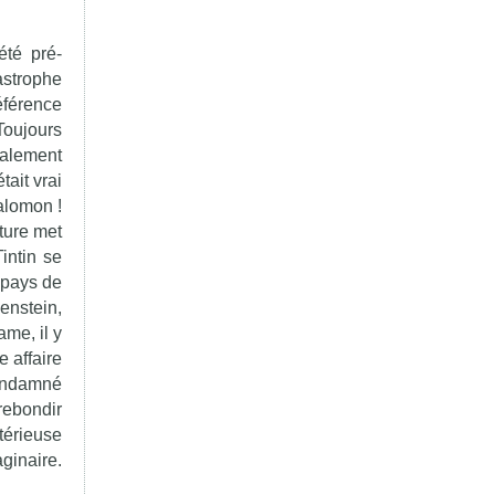
été pré-
astrophe
éférence
Toujours
ralement
tait vrai
Salomon !
ture met
intin se
 pays de
menstein,
ame, il y
e affaire
condamné
rebondir
térieuse
ginaire.