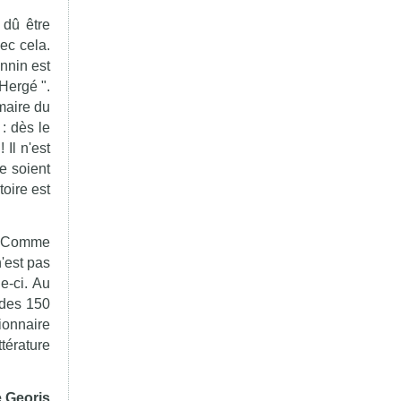
 dû être
vec cela.
nnin est
 Hergé ".
mmaire du
: dès le
 Il n'est
e soient
oire est
s. Comme
'est pas
e-ci. Au
 des 150
ionnaire
térature
e Georis