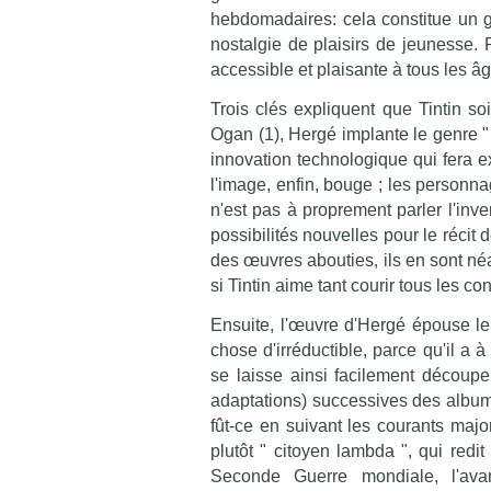
hebdomadaires: cela constitue un g
nostalgie de plaisirs de jeunesse. Pou
accessible et plaisante à tous les âg
Trois clés expliquent que Tintin so
Ogan (1), Hergé implante le genre "
innovation technologique qui fera ex
l'image, enfin, bouge ; les personna
n'est pas à proprement parler l'inve
possibilités nouvelles pour le récit 
des œuvres abouties, ils en sont n
si Tintin aime tant courir tous les co
Ensuite, l'œuvre d'Hergé épouse le
chose d'irréductible, parce qu'il a à 
se laisse ainsi facilement découpe
adaptations) successives des albums
fût-ce en suivant les courants major
plutôt " citoyen lambda ", qui redit
Seconde Guerre mondiale, l'avan