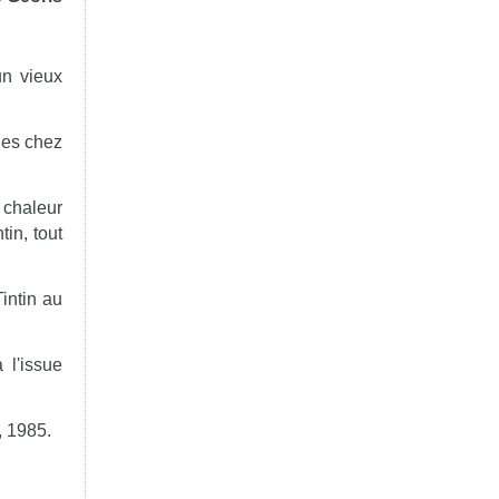
un vieux
les chez
e chaleur
in, tout
intin au
 l'issue
, 1985.