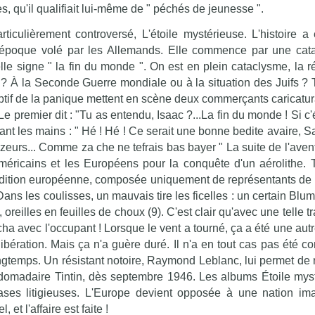
s, qu'il qualifiait lui-même de " péchés de jeunesse ".
iculièrement controversé, L'étoile mystérieuse. L'histoire a 
'époque volé par les Allemands. Elle commence par une cat
lle signe " la fin du monde ". On est en plein cataclysme, la r
e ? À la Seconde Guerre mondiale ou à la situation des Juifs ? 
iptif de la panique mettent en scène deux commerçants caricatu
e premier dit : "Tu as entendu, Isaac ?...La fin du monde ! Si c'é
tant les mains : " Hé ! Hé ! Ce serait une bonne bedite avaire, 
zeurs... Comme za che ne tefrais bas bayer " La suite de l'aven
éricains et les Européens pour la conquête d'un aérolithe. T
pédition européenne, composée uniquement de représentants de
 Dans les coulisses, un mauvais tire les ficelles : un certain Blu
reilles en feuilles de choux (9). C'est clair qu'avec une telle tr
ha avec l'occupant ! Lorsque le vent a tourné, ça a été une autr
ibération. Mais ça n'a guère duré. Il n'a en tout cas pas été 
longtemps. Un résistant notoire, Raymond Leblanc, lui permet de 
ebdomadaire Tintin, dès septembre 1946. Les albums Étoile mys
ses litigieuses. L'Europe devient opposée à une nation ima
et l'affaire est faite !