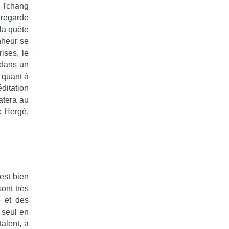
e Tchang
 regarde
 la quête
nheur se
ises, le
, dans un
 quant à
ditation
atera au
: Hergé,
est bien
ont très
e et des
 seul en
alent, a