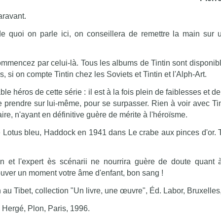
aravant.
de quoi on parle ici, on conseillera de remettre la main sur 
commencez par celui-là. Tous les albums de Tintin sont disponib
, si on compte Tintin chez les Soviets et Tintin et l'Alph-Art.
le héros de cette série : il est à la fois plein de faiblesses et d
 prendre sur lui-même, pour se surpasser. Rien à voir avec Tint
faire, n'ayant en définitive guère de mérite à l'héroïsme.
 Lotus bleu, Haddock en 1941 dans Le crabe aux pinces d'or. T
n et l'expert ès scénarii ne nourrira guère de doute quant à
etrouver un moment votre âme d'enfant, bon sang !
n au Tibet, collection "Un livre, une œuvre", Éd. Labor, Bruxelles
 Hergé, Plon, Paris, 1996.