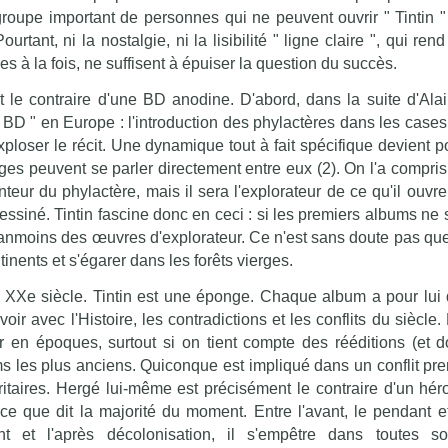
roupe important de personnes qui ne peuvent ouvrir " Tintin "
rtant, ni la nostalgie, ni la lisibilité " ligne claire ", qui ren
es à la fois, ne suffisent à épuiser la question du succès.
it le contraire d'une BD anodine. D'abord, dans la suite d'Alai
 BD " en Europe : l'introduction des phylactères dans les cases
ploser le récit. Une dynamique tout à fait spécifique devient po
ges peuvent se parler directement entre eux (2). On l'a compris
nteur du phylactère, mais il sera l'explorateur de ce qu'il ouv
dessiné. Tintin fascine donc en ceci : si les premiers albums ne
éanmoins des œuvres d'explorateur. Ce n'est sans doute pas qu
ntinents et s'égarer dans les forêts vierges.
 XXe siècle. Tintin est une éponge. Chaque album a pour lui
voir avec l'Histoire, les contradictions et les conflits du siècle
r en époques, surtout si on tient compte des rééditions (et 
 les plus anciens. Quiconque est impliqué dans un conflit pren
itaires. Hergé lui-même est précisément le contraire d'un héros
 ce que dit la majorité du moment. Entre l'avant, le pendant et
t et l'après décolonisation, il s'empêtre dans toutes so