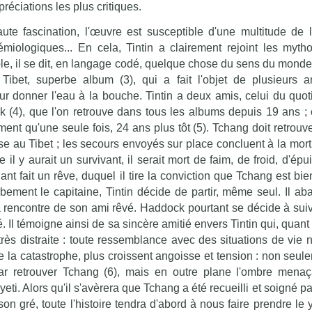
préciations les plus critiques.
ute fascination, l'œuvre est susceptible d'une multitude de l
miologiques... En cela, Tintin a clairement rejoint les mytho
le, il se dit, en langage codé, quelque chose du sens du monde 
Tibet, superbe album (3), qui a fait l'objet de plusieurs a
 donner l'eau à la bouche. Tintin a deux amis, celui du quoti
 (4), que l'on retrouve dans tous les albums depuis 19 ans ; 
ment qu'une seule fois, 24 ans plus tôt (5). Tchang doit retrouve
 au Tibet ; les secours envoyés sur place concluent à la mort
il y aurait un survivant, il serait mort de faim, de froid, d'ép
nt fait un rêve, duquel il tire la conviction que Tchang est bie
bement le capitaine, Tintin décide de partir, même seul. Il a
la rencontre de son ami rêvé. Haddock pourtant se décide à suiv
. Il témoigne ainsi de sa sincère amitié envers Tintin qui, quant 
 très distraite : toute ressemblance avec des situations de vie 
de la catastrophe, plus croissent angoisse et tension : non seul
 par retrouver Tchang (6), mais en outre plane l'ombre mena
i. Alors qu'il s'avèrera que Tchang a été recueilli et soigné par
on gré, toute l'histoire tendra d'abord à nous faire prendre le 