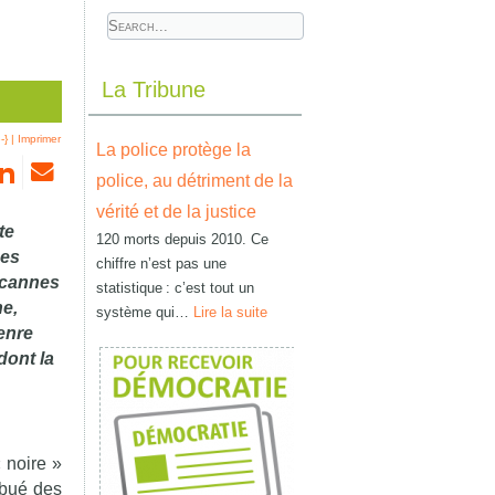
La Tribune
-}
|
Imprimer
La police protège la
police, au détriment de la
vérité et de la justice
te
120 morts depuis 2010. Ce
ses
chiffre n’est pas une
 cannes
statistique : c’est tout un
ne,
système qui…
Lire la suite
enre
dont la
 noire »
ribué des