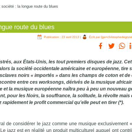
 société : la longue route du blues
ongue route du blues
Publication : 23 avril 2013
|
Écrit par {ga=christophedegryse
istrés, aux États-Unis, les tout premiers disques de jazz. Cet
ors la société occidentale américaine et européenne, tire 
esclaves noirs « importés » dans les champs de coton et de
contre entre ces worksongs, dérivés de la musique africai
ine et la musique européenne naîtra peu à peu un nouveau g
, pour les Noirs, la souffrance, la solitude, la révolte mais 
rapidement le profit commercial qu'elle peut en tirer (*).
tural de considérer le jazz comme une musique exclusivement «
 Le jazz est en réalité un produit multiculturel auquel ont cont