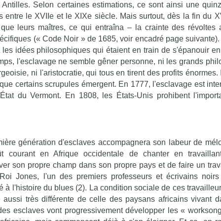
Antilles. Selon certaines estimations, ce sont ainsi une quin
 entre le XVIIe et le XIXe siècle. Mais surtout, dès la fin du X
ue leurs maîtres, ce qui entraîna – la crainte des révoltes 
spécifiques (« Code Noir » de 1685, voir encadré page suivante).
t les idées philosophiques qui étaient en train de s'épanouir e
emps, l'esclavage ne semble gêner personne, ni les grands phi
geoisie, ni l'aristocratie, qui tous en tirent des profits énormes. 
r que certains scrupules émergent. En 1777, l'esclavage est inte
État du Vermont. En 1808, les États-Unis prohibent l'import
emière génération d'esclaves accompagnera son labeur de mél
fût courant en Afrique occidentale de chanter en travaillant
iver son propre champ dans son propre pays et de faire un trava
Roi Jones, l'un des premiers professeurs et écrivains noirs
 l'histoire du blues (2). La condition sociale de ces travailleu
e aussi très différente de celle des paysans africains vivant d
 des esclaves vont progressivement développer les « worksong