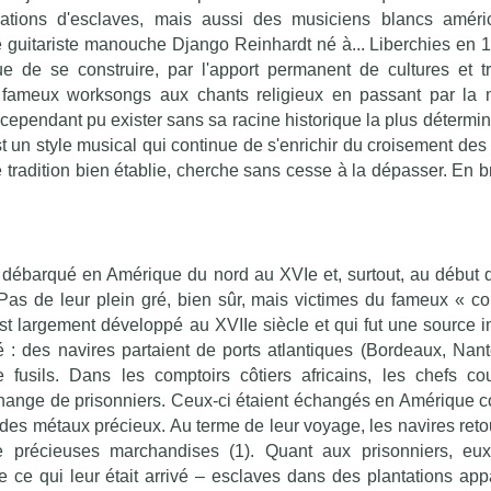
ations d'esclaves, mais aussi des musiciens blancs améri
le guitariste manouche Django Reinhardt né à... Liberchies en 1
ue de se construire, par l'apport permanent de cultures et tr
s fameux worksongs aux chants religieux en passant par la
ait cependant pu exister sans sa racine historique la plus détermin
st un style musical qui continue de s'enrichir du croisement des
e tradition bien établie, cherche sans cesse à la dépasser. En b
t débarqué en Amérique du nord au XVIe et, surtout, au début 
. Pas de leur plein gré, bien sûr, mais victimes du fameux « 
est largement développé au XVIIe siècle et qui fut une source
 : des navires partaient de ports atlantiques (Bordeaux, Nante
e fusils. Dans les comptoirs côtiers africains, les chefs co
ange de prisonniers. Ceux-ci étaient échangés en Amérique c
des métaux précieux. Au terme de leur voyage, les navires reto
 précieuses marchandises (1). Quant aux prisonniers, eux
 ce qui leur était arrivé – esclaves dans des plantations app