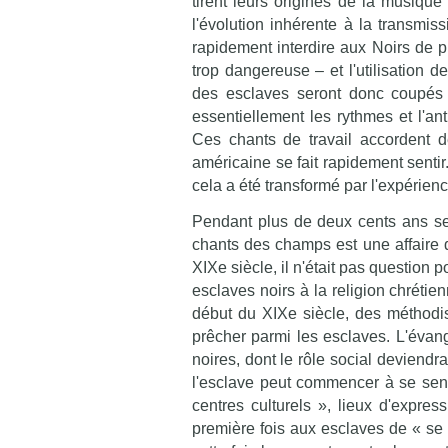
tirent leurs origines de la musique
l'évolution inhérente à la transmis
rapidement interdire aux Noirs de p
trop dangereuse – et l'utilisation d
des esclaves seront donc coupés de
essentiellement les rythmes et l'an
Ces chants de travail accordent dé
américaine se fait rapidement sentir.
cela a été transformé par l'expérien
Pendant plus de deux cents ans se
chants des champs est une affaire d
XIXe siècle, il n'était pas question p
esclaves noirs à la religion chréti
début du XIXe siècle, des méthodi
prêcher parmi les esclaves. L'évang
noires, dont le rôle social deviendr
l'esclave peut commencer à se senti
centres culturels », lieux d'expres
première fois aux esclaves de « se 