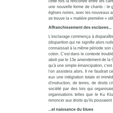
cette fois la rencontre entre les ca
une nouvelle forme de chants : le g
églises noires, avec les nouveaux 
se trouve la « matière première » uti
Affranchissement des esclaves...
L'esclavage commença à disparaître
(disparition qui ne signifie alors nu
connaissait à la même période son a
coton. C'est dans le contexte troub
aboli par le 13e amendement de la C
qu'à une simple émancipation, c'est 
l'on assistera alors. Il ne faudrait
eux une intégration totale et imméd
d'instruction, de terres, de droits 
société par des lois qui organisai
organisations telles que le Ku Klux
renoncer aux droits qu'ils pouvaient 
...et naissance du blues