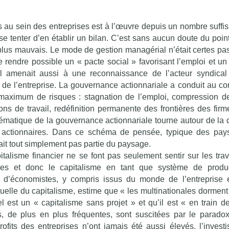
s au sein des entreprises est à l’œuvre depuis un nombre suff
e tenter d’en établir un bilan. C’est sans aucun doute du poin
 plus mauvais. Le mode de gestion managérial n’était certes pas 
e rendre possible un « pacte social » favorisant l’emploi et un
Il amenait aussi à une reconnaissance de l’acteur syndic
n de l’entreprise. La gouvernance actionnariale a conduit au con
n maximum de risques : stagnation de l’emploi, compression d
tions de travail, redéfinition permanente des frontières des fi
blématique de la gouvernance actionnariale tourne autour de la 
s actionnaires. Dans ce schéma de pensée, typique des pay
 fait tout simplement pas partie du paysage.
lisme financier ne se font pas seulement sentir sur les trava
ises et donc le capitalisme en tant que système de produ
 d’économistes, y compris issus du monde de l’entreprise 
ctuelle du capitalisme, estime que « les multinationales dorment
l est un « capitalisme sans projet » et qu’il est « en train de
s, de plus en plus fréquentes, sont suscitées par le parado
profits des entreprises n’ont jamais été aussi élevés, l’invest