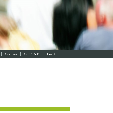
Culture
COVID-19
Les +