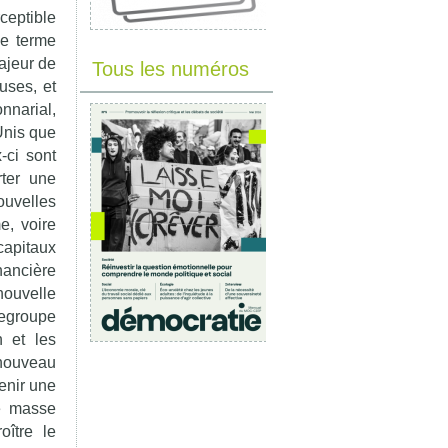
ceptible
le terme
ajeur de
Tous les numéros
uses, et
nnarial,
Unis que
-ci sont
rter une
ouvelles
me, voire
capitaux
nancière
nouvelle
regroupe
n et les
 nouveau
tenir une
ne masse
oître le