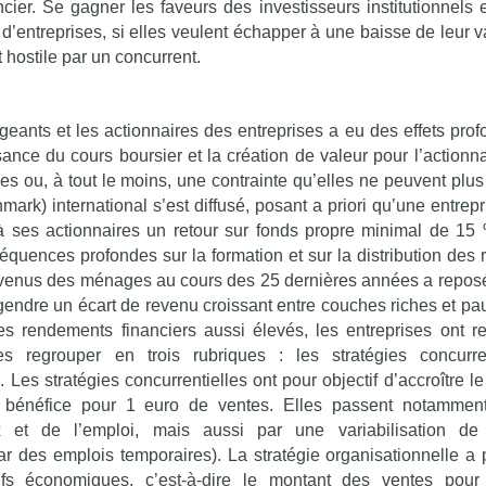
ncier. Se gagner les faveurs des investisseurs institutionnels 
’entreprises, si elles veulent échapper à une baisse de leur v
 hostile par un concurrent.
geants et les actionnaires des entreprises a eu des effets prof
ssance du cours boursier et la création de valeur pour l’actionn
es ou, à tout le moins, une contrainte qu’elles ne peuvent plus 
rk) international s’est diffusé, posant a priori qu’une entrepr
à ses actionnaires un retour sur fonds propre minimal de 15 
uences profondes sur la formation et sur la distribution des 
revenus des ménages au cours des 25 dernières années a reposé
ngendre un écart de revenu croissant entre couches riches et pa
des rendements financiers aussi élevés, les entreprises ont r
es regrouper en trois rubriques : les stratégies concurren
. Les stratégies concurrentielles ont pour objectif d’accroître l
u bénéfice pour 1 euro de ventes. Elles passent notammen
 et de l’emploi, mais aussi par une variabilisation de 
r des emplois temporaires). La stratégie organisationnelle a 
ifs économiques, c’est-à-dire le montant des ventes pour