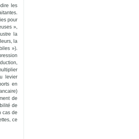
dire les
itantes.
ies pour
euses »,
ustre la
eurs, la
iles »).
pression
duction,
ultiplier
u levier
ports en
bancaire)
ement de
bilité de
n cas de
ttes, ce