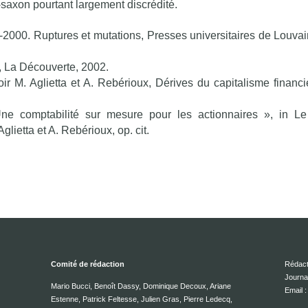
-saxon pourtant largement discrédité.
000. Ruptures et mutations, Presses universitaires de Louvai
r, La Découverte, 2002.
r M. Aglietta et A. Rebérioux, Dérives du capitalisme financie
 Une comptabilité sur mesure pour les actionnaires », in 
lietta et A. Rebérioux, op. cit.
Comité de rédaction
Rédact
Journa
Mario Bucci, Benoît Dassy, Dominique Decoux, Ariane
Email
Estenne, Patrick Feltesse, Julien Gras, Pierre Ledecq,