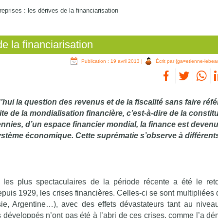
reprises : les dérives de la financiarisation
de la financiarisation
Publication : 19 avril 2013
|
Écrit par {ga=etienne-lebea
d’hui la question des revenus et de la fiscalité sans faire réf
ite de la mondialisation financière, c’est-à-dire de la constitu
nnies, d’un espace financier mondial, la finance est deven
système économique. Cette suprématie s’observe à différent
les plus spectaculaires de la période récente a été le ret
is 1929, les crises financières. Celles-ci se sont multipliées 
e, Argentine…), avec des effets dévastateurs tant au niveau
développés n’ont pas été à l’abri de ces crises, comme l’a dém