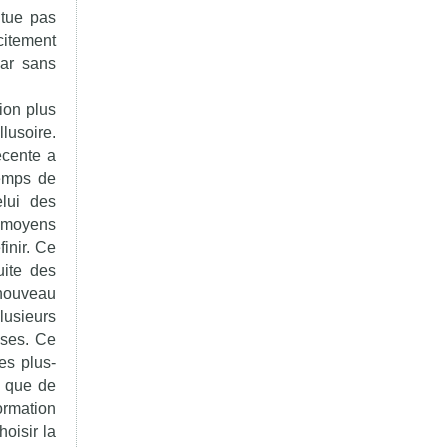
itue pas
citement
car sans
tion plus
llusoire.
écente a
temps de
elui des
s moyens
inir. Ce
uite des
 nouveau
lusieurs
ises. Ce
es plus-
t que de
ormation
oisir la