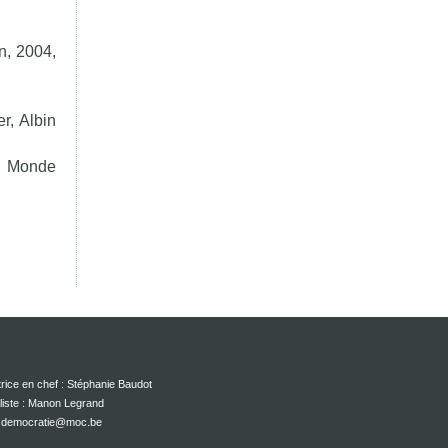
n, 2004,
r, Albin
Le Monde
rice en chef : Stéphanie Baudot
liste : Manon Legrand
 : democratie@moc.be