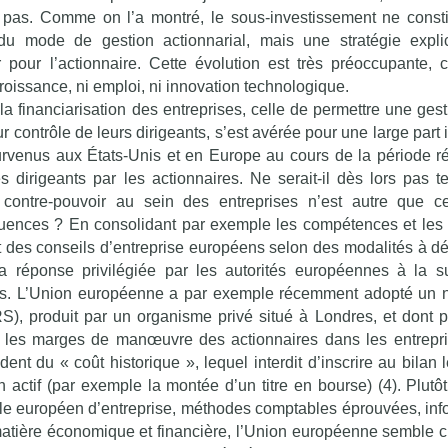
t pas. Comme on l’a montré, le sous-investissement ne const
du mode de gestion actionnarial, mais une stratégie expli
 pour l’actionnaire. Cette évolution est très préoccupante, 
croissance, ni emploi, ni innovation technologique.
 la financiarisation des entreprises, celle de permettre une ges
r contrôle de leurs dirigeants, s’est avérée pour une large part i
urvenus aux États-Unis et en Europe au cours de la période r
s dirigeants par les actionnaires. Ne serait-il dès lors pas 
 contre-pouvoir au sein des entreprises n’est autre que c
nséquences ? En consolidant par exemple les compétences et le
t des conseils d’entreprise européens selon des modalités à déf
 réponse privilégiée par les autorités européennes à la s
res. L’Union européenne a par exemple récemment adopté un
), produit par un organisme privé situé à Londres, et dont p
tra les marges de manœuvre des actionnaires dans les entrepr
t du « coût historique », lequel interdit d’inscrire au bilan l
n actif (par exemple la montée d’un titre en bourse) (4). Plutô
èle européen d’entreprise, méthodes comptables éprouvées, inf
 matière économique et financière, l’Union européenne semble ch