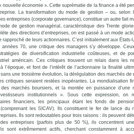
« nouvelle économie ». Cette suprématie de la finance a été per
treprise. La transformation du mode de gestion – ou, selon 
s entreprises (corporate governance), constitue un autre fait m
ode de gestion managérial, caractéristique des Trente glorie
te des directions d’entreprises, on est passé à un mode actio
e rapproché de leurs actionnaires. C’est initialement aux États-
 années 70, une critique des managers s’y développe. Ceux
atégies de diversification industrielle coûteuses, et de po
striel américain. Ces critiques trouvent un relais dans les n
à l’époque, et font de l’intérêt de l’actionnaire la finalité ulti
s, sans une troisième évolution, la dérégulation des marchés de 
es critiques seraient restées inopérantes. La mondialisation fi
 des marchés boursiers, et la montée en puissance d’une 
nvestisseurs institutionnels ». Sous cette expression, on 
naires financiers, les principaux étant les fonds de pensio
 (comprenant les SICAV). Ils constituent le fer de lance du
eprises. Ils sont redoutables pour trois raisons : ils peuvent dé
 des entreprises (parfois plus de 50 %), ils concentrent u
ils sont extrêmement actifs, cherchant constamment à accr