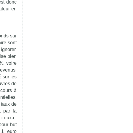
est donc
aleur en
onds sur
aire sont
ignorer.
ise bien
%, voire
revenus.
 sur les
uvres de
ecours à
tielles,
e taux de
t par la
ceux-ci
pour but
 1 euro