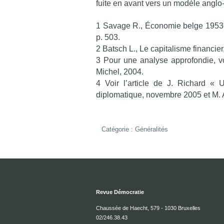
fuite en avant vers un modèle anglo
1 Savage R., Économie belge 1953-2
p. 503.
2 Batsch L., Le capitalisme financie
3 Pour une analyse approfondie, voi
Michel, 2004.
4 Voir l’article de J. Richard «
diplomatique, novembre 2005 et M. Ag
Catégorie :
Généralités
Revue Démocratie
Chaussée de Haecht, 579 - 1030 Bruxelles
02/246.38.43