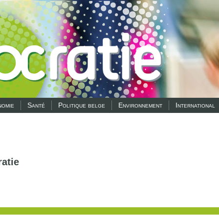
omie
Santé
Politique belge
Environnement
International
atie