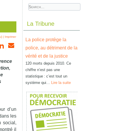
La Tribune
u}
|
Imprimer
La police protège la
police, au détriment de la
vérité et de la justice
érence
120 morts depuis 2010. Ce
tion,
chiffre n’est pas une
ue
statistique : c’est tout un
s
système qui…
Lire la suite
our d’un
dans les
 social,
ontré il