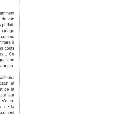
isamment
t de vue
parfait,
 partage
al comme
traire à
es coûts
rmes… Ce
question
s anglo-
illeurs,
ction et
et de la
 sur leur
 s’auto-
xe de la
issement