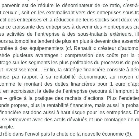
parvenir est de réduire le dénominateur de ce ratio, c’est-à-
ceux-ci, soit en les externalisant vers des entreprises sous-tra
tif des entreprises et la réduction de leurs stocks sont deux vo
ndance croissante des entreprises à devenir des « entreprises cr
s activités de l’entreprise à des sous-traitants extérieurs, ill
teurs automobiles tendent de plus en plus à devenir des assembl
onfiée à des équipementiers (cf. Renault « créateur d’automob
ssède plusieurs avantages : compression des coûts par la 
ntrage sur les segments les plus profitables du processus de pro
ut investissement… Enfin, la stratégie financière consiste à dém
reprise par rapport à sa rentabilité économique, au moyen d
i comme le montant des dettes financières pour 1 euro d’ap
nu en accroissant la dette de l’entreprise (recours à l’emprunt 
s – grâce à la pratique des rachats d’actions. Plus l’endett
fonds propres, plus la rentabilité financière, mais aussi la proba
financière est donc aussi à haut risque pour les entreprises. E
i se retrouvent avec des actifs dévalués et une montagne de de
 simple.
rôle dans l’envol puis la chute de la nouvelle économie (3).