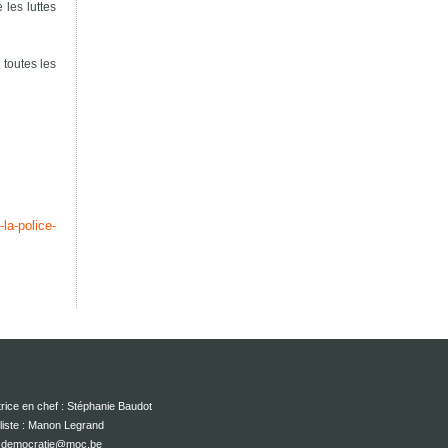
 les luttes
 toutes les
la-police-
rice en chef : Stéphanie Baudot
liste : Manon Legrand
 : democratie@moc.be