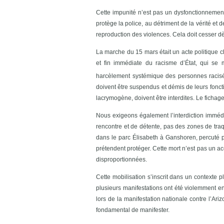
Cette impunité n’est pas un dysfonctionnement 
protège la police, au détriment de la vérité et
reproduction des violences. Cela doit cesser d
La marche du 15 mars était un acte politique cla
et fin immédiate du racisme d’État, qui se 
harcèlement systémique des personnes racis
doivent être suspendus et démis de leurs foncti
lacrymogène, doivent être interdites. Le fichag
Nous exigeons également l’interdiction immédi
rencontre et de détente, pas des zones de traq
dans le parc Élisabeth à Ganshoren, percuté p
prétendent protéger. Cette mort n’est pas un ac
disproportionnées.
Cette mobilisation s’inscrit dans un contexte
plusieurs manifestations ont été violemment en
lors de la manifestation nationale contre l’Ariz
fondamental de manifester.