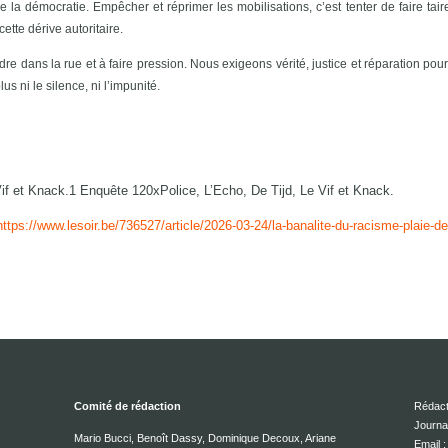
la démocratie. Empêcher et réprimer les mobilisations, c’est tenter de faire taire
ette dérive autoritaire.
 dans la rue et à faire pression. Nous exigeons vérité, justice et réparation pour
us ni le silence, ni l’impunité.
if et Knack.1 Enquête 120xPolice, L’Echo, De Tijd, Le Vif et Knack.
https://www.lesoir.be/736527/article/2026-03-24/la-banalite-du-racisme-plaie-de-
Comité de rédaction
Rédact
Journa
Mario Bucci, Benoît Dassy, Dominique Decoux, Ariane
Email