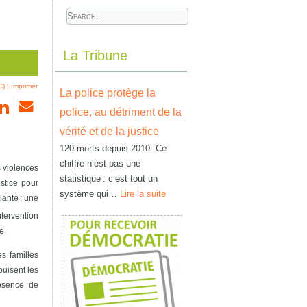
La Tribune
C)
|
Imprimer
La police protège la
police, au détriment de la
vérité et de la justice
120 morts depuis 2010. Ce
chiffre n’est pas une
s violences
statistique : c’est tout un
stice pour
système qui…
Lire la suite
lante : une
tervention
e.
es familles
puisent les
absence de