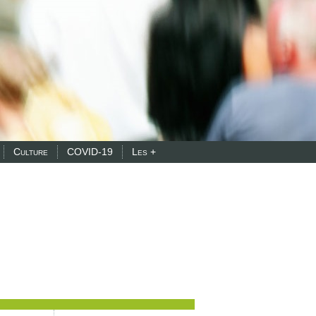
Culture
COVID-19
Les +