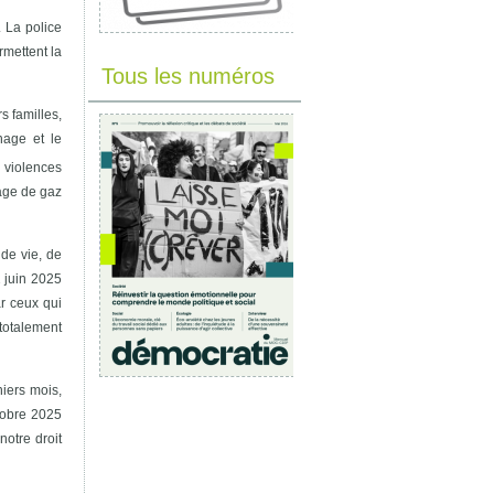
. La police
rmettent la
Tous les numéros
s familles,
hage et le
 violences
sage de gaz
de vie, de
2 juin 2025
ar ceux qui
 totalement
niers mois,
ctobre 2025
notre droit