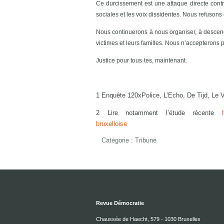
Ce durcissement est une attaque directe contre 
sociales et les voix dissidentes. Nous refusons c
Nous continuerons à nous organiser, à descendre
victimes et leurs familles. Nous n’accepterons pl
Justice pour tous·tes, maintenant.
1 Enquête 120xPolice, L’Echo, De Tijd, Le V
2 Lire notamment l’étude récente
bruxelloise
Catégorie :
Tribune
Revue Démocratie
Chaussée de Haecht, 579 - 1030 Bruxelles