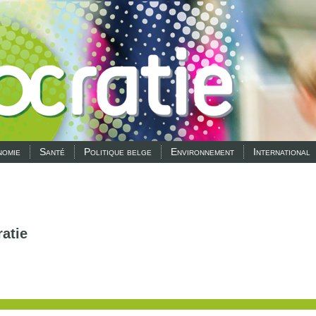
omie
Santé
Politique belge
Environnement
International
atie