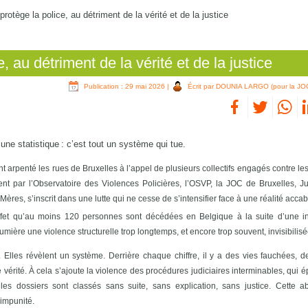
protège la police, au détriment de la vérité et de la justice
, au détriment de la vérité et de la justice
Publication : 29 mai 2026
|
Écrit par DOUNIA LARGO (pour la JO
une statistique : c’est tout un système qui tue.
 arpenté les rues de Bruxelles à l’appel de plusieurs collectifs engagés contre le
ent par l’Observatoire des Violences Policières, l’OSVP, la JOC de Bruxelles, Ju
res, s’inscrit dans une lutte qui ne cesse de s’intensifier face à une réalité accab
fet qu’au moins 120 personnes sont décédées en Belgique à la suite d’une in
lumière une violence structurelle trop longtemps, et encore trop souvent, invisibilisé
 Elles révèlent un système. Derrière chaque chiffre, il y a des vies fauchées, d
vérité. À cela s’ajoute la violence des procédures judiciaires interminables, qui é
, les dossiers sont classés sans suite, sans explication, sans justice. Cette 
’impunité.