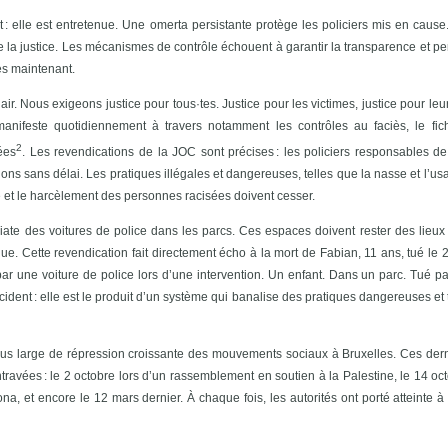
: elle est entretenue. Une omerta persistante protège les policiers mis en cause
 de la justice. Les mécanismes de contrôle échouent à garantir la transparence et pe
ès maintenant.
ir. Nous exigeons justice pour tous·tes. Justice pour les victimes, justice pour leur
manifeste quotidiennement à travers notamment les contrôles au faciès, le fic
2
ées
. Les revendications de la JOC sont précises : les policiers responsables de
ons sans délai. Les pratiques illégales et dangereuses, telles que la nasse et l’u
e et le harcèlement des personnes racisées doivent cesser.
ate des voitures de police dans les parcs. Ces espaces doivent rester des lieux 
ue. Cette revendication fait directement écho à la mort de Fabian, 11 ans, tué le 
ar une voiture de police lors d’une intervention. Un enfant. Dans un parc. Tué p
cident : elle est le produit d’un système qui banalise des pratiques dangereuses et
 plus large de répression croissante des mouvements sociaux à Bruxelles. Ces der
travées : le 2 octobre lors d’un rassemblement en soutien à la Palestine, le 14 o
ona, et encore le 12 mars dernier. À chaque fois, les autorités ont porté atteinte à 