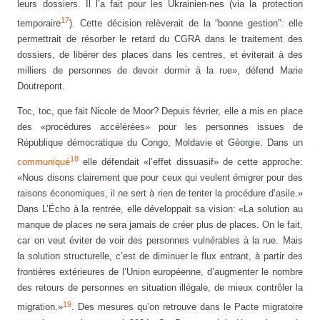
leurs dossiers. Il l’a fait pour les Ukrainien·nes (via la protection
17
temporaire
). Cette décision relèverait de la “bonne gestion”: elle
permettrait de résorber le retard du CGRA dans le traitement des
dossiers, de libérer des places dans les centres, et éviterait à des
milliers de personnes de devoir dormir à la rue», défend Marie
Doutrepont.
Toc, toc, que fait Nicole de Moor? Depuis février, elle a mis en place
des «procédures accélérées» pour les personnes issues de
République démocratique du Congo, Moldavie et Géorgie. Dans un
18
communiqué
elle défendait «l’effet dissuasif» de cette approche:
«Nous disons clairement que pour ceux qui veulent émigrer pour des
raisons économiques, il ne sert à rien de tenter la procédure d’asile.»
Dans L’Écho à la rentrée, elle développait sa vision: «La solution au
manque de places ne sera jamais de créer plus de places. On le fait,
car on veut éviter de voir des personnes vulnérables à la rue. Mais
la solution structurelle, c’est de diminuer le flux entrant, à partir des
frontières extérieures de l’Union européenne, d’augmenter le nombre
des retours de personnes en situation illégale, de mieux contrôler la
19
migration.»
. Des mesures qu’on retrouve dans le Pacte migratoire