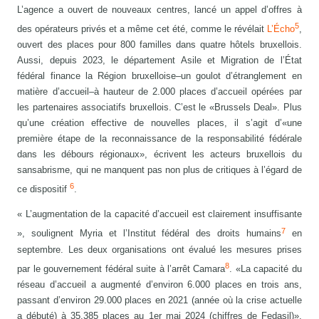
L’agence a ouvert de nouveaux centres, lancé un appel d’offres à
5
des opérateurs privés et a même cet été, comme le révélait
L’Écho
,
ouvert des places pour 800 familles dans quatre hôtels bruxellois.
Aussi, depuis 2023, le département Asile et Migration de l’État
fédéral finance la Région bruxelloise–un goulot d’étranglement en
matière d’accueil–à hauteur de 2.000 places d’accueil opérées par
les partenaires associatifs bruxellois. C’est le «Brussels Deal». Plus
qu’une création effective de nouvelles places, il s’agit d’«une
première étape de la reconnaissance de la responsabilité fédérale
dans les débours régionaux», écrivent les acteurs bruxellois du
sansabrisme, qui ne manquent pas non plus de critiques à l’égard de
6
ce dispositif
.
« L’augmentation de la capacité d’accueil est clairement insuffisante
7
», soulignent Myria et l’Institut fédéral des droits humains
en
septembre. Les deux organisations ont évalué les mesures prises
8
par le gouvernement fédéral suite à l’arrêt Camara
. «La capacité du
réseau d’accueil a augmenté d’environ 6.000 places en trois ans,
passant d’environ 29.000 places en 2021 (année où la crise actuelle
a débuté) à 35.385 places au 1er mai 2024 (chiffres de Fedasil)»,