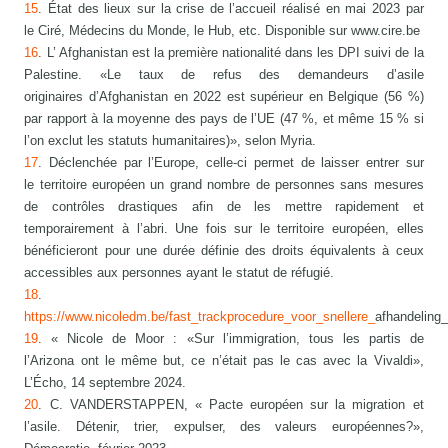
15
. État des lieux sur la crise de l’accueil réalisé en mai 2023 par
le Ciré, Médecins du Monde, le Hub, etc. Disponible sur www.cire.be
16
. L’ Afghanistan est la première nationalité dans les DPI suivi de la
Palestine. «Le taux de refus des demandeurs d’asile
originaires d’Afghanistan en 2022 est supérieur en Belgique (56 %)
par rapport à la moyenne des pays de l’UE (47 %, et même 15 % si
l’on exclut les statuts humanitaires)», selon Myria.
17
. Déclenchée par l’Europe, celle-ci permet de laisser entrer sur
le territoire européen un grand nombre de personnes sans mesures
de contrôles drastiques afin de les mettre rapidement et
temporairement à l’abri. Une fois sur le territoire européen, elles
bénéficieront pour une durée définie des droits équivalents à ceux
accessibles aux personnes ayant le statut de réfugié.
18
.
https://www.nicoledm.be/fast_trackprocedure_voor_snellere_
afhandeling
19
. « Nicole de Moor : «Sur l’immigration, tous les partis de
l’Arizona ont le même but, ce n’était pas le cas avec la Vivaldi»,
L’Écho, 14 septembre 2024.
20
. C. VANDERSTAPPEN, « Pacte européen sur la migration et
l’asile. Détenir, trier, expulser, des valeurs européennes?»,