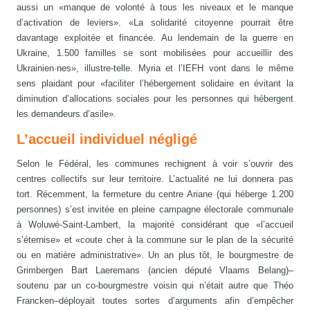
aussi un «manque de volonté à tous les niveaux et le manque
d’activation de leviers». «La solidarité citoyenne pourrait être
davantage exploitée et financée. Au lendemain de la guerre en
Ukraine, 1.500 familles se sont mobilisées pour accueillir des
Ukrainien·nes», illustre-telle. Myria et l’IEFH vont dans le même
sens plaidant pour «faciliter l’hébergement solidaire en évitant la
diminution d’allocations sociales pour les personnes qui hébergent
les demandeurs d’asile».
L’accueil individuel négligé
Selon le Fédéral, les communes rechignent à voir s’ouvrir des
centres collectifs sur leur territoire. L’actualité ne lui donnera pas
tort. Récemment, la fermeture du centre Ariane (qui héberge 1.200
personnes) s’est invitée en pleine campagne électorale communale
à Woluwé-Saint-Lambert, la majorité considérant que «l’accueil
s’éternise» et «coute cher à la commune sur le plan de la sécurité
ou en matière administrative». Un an plus tôt, le bourgmestre de
Grimbergen Bart Laeremans (ancien député Vlaams Belang)–
soutenu par un co-bourgmestre voisin qui n’était autre que Théo
Francken–déployait toutes sortes d’arguments afin d’empêcher