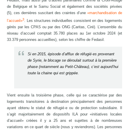
Fedasil, mais aussi par d’autres partenaires comme la Croix-Rouge
de Belgique et le Samu Social et également des sociétés privées
(5), ces dernières suscitant des craintes d’une
«marchandisation de
3
l’accueil»
. Les structures individuelles consistent en des logements
gérés par les CPAS ou par des ONG (Caritas, Ciré). L’ensemble du
réseau d’accueil comptait 35.780 places au 1er octobre 2024 (et
33.379 personnes accueillies), selon les chiffre de Fedasil.
Si en 2015, épisode d’afflux de réfugié·es provenant
de Syrie, le blocage se déroulait surtout à la première
phase (notamment au Petit-Château), c’est aujourd’hui
toute la chaine qui est grippée.
Vient ensuite la troisième phase, celle qui se caractérise par des
logements transitoires à destination principalement des personnes
ayant obtenu le statut de réfugié·e ou de protection subsidiaire. Il
s’agit majoritairement de dispositifs ILA pour «initiatives locales
d’accueil» créées il y a 25 ans et sujettes à de nombreuses
variations en ce quart de siècle (nous y reviendrons). Les personnes