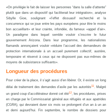
«On privilégie le fait de laisser les personnes “dans la salle d’attente”
plutôt que dans un dispositif qui faciliterait leur intégration», analyse
Sibylle Gioe, soulignant «l’effet dissuasif recherché et la
concurrence qui se joue entre les pays européens pour être le moins
bon accueillant» et leur crainte, infondée, du fameux «appel d’air».
Un paradigme dans lequel semble vouloir s’inscrire le futur
gouvernement Arizona. Dans leur programme, les nationalistes
flamands annonçaient vouloir «réduire l’accueil des demandeurs de
protection internationale à un accueil purement collectif, austère,
temporaire et réservé à ceux qui ne disposent pas eux-mêmes de
moyens de subsistance suffisants».
Longueur des procédures
Pour créer de la place, il s’agit aussi d’en libérer. Or, il existe un long
11
délai de traitement des demandes d’asile par les autorités
. Malgré
12
un grand coup d’accélérateur donné cet été
, les procédures, prises
en charge par le Commissariat général aux réfugiés et aux apatrides
(CGRA), qui devraient durer six mois se prolongent d’un an à un an
et demi aujourd’hui. Fin septembre, le nombre de dossiers pour