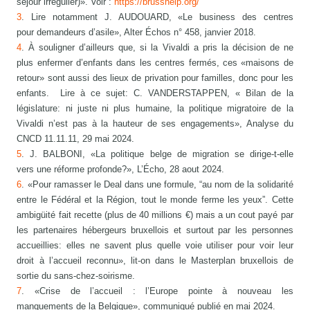
séjour irrégulier)». Voir :
https://brusshelp.org/
3
. Lire notamment J. AUDOUARD, «Le business des centres
pour demandeurs d’asile», Alter Échos n° 458, janvier 2018.
4
. À souligner d’ailleurs que, si la Vivaldi a pris la décision de ne
plus enfermer d’enfants dans les centres fermés, ces «maisons de
retour» sont aussi des lieux de privation pour familles, donc pour les
enfants. Lire à ce sujet: C. VANDERSTAPPEN, « Bilan de la
législature: ni juste ni plus humaine, la politique migratoire de la
Vivaldi n’est pas à la hauteur de ses engagements», Analyse du
CNCD 11.11.11, 29 mai 2024.
5
. J. BALBONI, «La politique belge de migration se dirige-t-elle
vers une réforme profonde?», L’Écho, 28 aout 2024.
6
. «Pour ramasser le Deal dans une formule, “au nom de la solidarité
entre le Fédéral et la Région, tout le monde ferme les yeux”. Cette
ambigüité fait recette (plus de 40 millions €) mais a un cout payé par
les partenaires hébergeurs bruxellois et surtout par les personnes
accueillies: elles ne savent plus quelle voie utiliser pour voir leur
droit à l’accueil reconnu», lit-on dans le Masterplan bruxellois de
sortie du sans-chez-soirisme.
7
. «Crise de l’accueil : l’Europe pointe à nouveau les
manquements de la Belgique», communiqué publié en mai 2024.