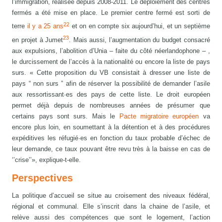
l’immigration, réalisée depuis 2008-2011. Le déploiement des centres
fermés a été mise en place. Le premier centre fermé est sorti de
22
terre
il y a 25 ans
et on en compte six aujourd’hui, et un septième
23
en projet à Jumet
. Mais aussi, l’augmentation du budget consacré
aux expulsions, l’abolition d’Unia – faite du côté néerlandophone – ,
le durcissement de l’accès à la nationalité ou encore la liste de pays
surs. « Cette proposition du VB consistait à dresser une liste de
pays “ non surs ” afin de réserver la possibilité de demander l’asile
aux ressortissant·es des pays de cette liste. Le droit européen
permet déjà depuis de nombreuses années de présumer que
certains pays sont surs. Mais le
Pacte migratoire européen
va
encore plus loin, en soumettant à la détention et à des procédures
expéditives les réfugié·es en fonction du taux probable d’échec de
leur demande, ce taux pouvant être revu très à la baisse en cas de
‘’crise’’», explique-t-elle.
Perspectives
La politique d’accueil se situe au croisement des niveaux fédéral,
régional et communal. Elle s’inscrit dans la chaine de l’asile, et
relève aussi des compétences que sont le logement, l’action