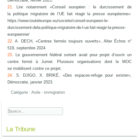
Démocratie, février 2023.
21
. Lire notamment «Conseil européen : le durcissement de
la politique migratoire de l’UE fait réagir la presse européenne»:
https://www.touteleurope.eu/societe/conseil-europeen-le-
durcissement-dela-politique-migratoire-de-l-ue-fait-reagir-la-presse-
europeenne/
22
. A. DECH, «Centres fermés toujours ouverts», Alter Échos n°
519, septembre 2024.
23
. Le gouvernement fédéral sortant avait pour projet d’ouvrir un
centre fermé à Jumet. Plusieurs organisations dont le MOC
se mobilisent contre ce projet.
24
. S. DJIGO, X. BRIKÉ, «Des espaces-refuge pour exister»,
Démocratie, janvier 2023.
Catégorie :
Asile - immigration
La Tribune