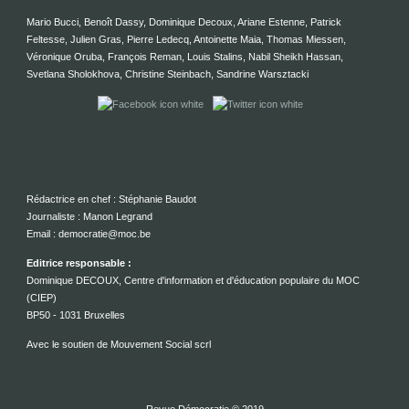
Mario Bucci, Benoît Dassy, Dominique Decoux, Ariane Estenne, Patrick
Feltesse, Julien Gras, Pierre Ledecq, Antoinette Maia, Thomas Miessen,
Véronique Oruba, François Reman, Louis Stalins, Nabil Sheikh Hassan,
Svetlana Sholokhova, Christine Steinbach, Sandrine Warsztacki
Rédactrice en chef : Stéphanie Baudot
Journaliste : Manon Legrand
Email : democratie@moc.be
Editrice responsable :
Dominique DECOUX, Centre d'information et d'éducation populaire du MOC
(CIEP)
BP50 - 1031 Bruxelles
Avec le soutien de Mouvement Social scrl
Revue Démocratie © 2019