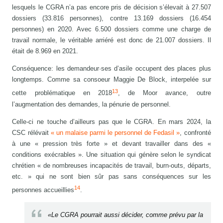
lesquels le CGRA n’a pas encore pris de décision s’élevait à 27.507
dossiers (33.816 personnes), contre 13.169 dossiers (16.454
personnes) en 2020. Avec 6.500 dossiers comme une charge de
travail normale, le véritable arriéré est donc de 21.007 dossiers. Il
était de 8.969 en 2021.
Conséquence: les demandeur·ses d’asile occupent des places plus
longtemps. Comme sa consoeur Maggie De Block, interpelée sur
13
cette problématique en 2018
, de Moor avance, outre
l’augmentation des demandes, la pénurie de personnel.
Celle-ci ne touche d’ailleurs pas que le CGRA. En mars 2024, la
CSC rélévait
« un malaise parmi le personnel de Fedasil »
, confronté
à une « pression très forte » et devant travailler dans des «
conditions exécrables ». Une situation qui génère selon le syndicat
chrétien « de nombreuses incapacités de travail, burn-outs, départs,
etc. » qui ne sont bien sûr pas sans conséquences sur les
14
personnes accueillies
.
«Le CGRA pourrait aussi décider, comme prévu par la