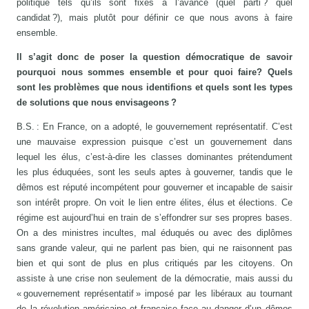
politique tels qu’ils sont fixés à l’avance (quel parti ? quel
candidat ?), mais plutôt pour définir ce que nous avons à faire
ensemble.
Il s’agit donc de poser la question démocratique de savoir
pourquoi nous sommes ensemble et pour quoi faire? Quels
sont les problèmes que nous identifions et quels sont les types
de solutions que nous envisageons ?
B.S. : En France, on a adopté, le gouvernement représentatif. C’est
une mauvaise expression puisque c’est un gouvernement dans
lequel les élus, c’est-à-dire les classes dominantes prétendument
les plus éduquées, sont les seuls aptes à gouverner, tandis que le
dêmos est réputé incompétent pour gouverner et incapable de saisir
son intérêt propre. On voit le lien entre élites, élus et élections. Ce
régime est aujourd’hui en train de s’effondrer sur ses propres bases.
On a des ministres incultes, mal éduqués ou avec des diplômes
sans grande valeur, qui ne parlent pas bien, qui ne raisonnent pas
bien et qui sont de plus en plus critiqués par les citoyens. On
assiste à une crise non seulement de la démocratie, mais aussi du
« gouvernement représentatif » imposé par les libéraux au tournant
de la révolution américaine et française face au danger d’un dêmos