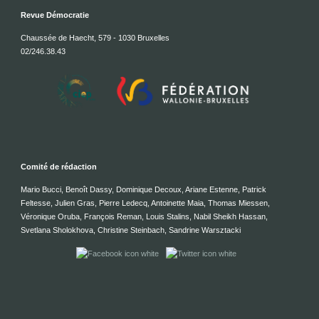
Revue Démocratie
Chaussée de Haecht, 579 - 1030 Bruxelles
02/246.38.43
Comité de rédaction
Mario Bucci, Benoît Dassy, Dominique Decoux, Ariane Estenne, Patrick
Feltesse, Julien Gras, Pierre Ledecq, Antoinette Maia, Thomas Miessen,
Véronique Oruba, François Reman, Louis Stalins, Nabil Sheikh Hassan,
Svetlana Sholokhova, Christine Steinbach, Sandrine Warsztacki