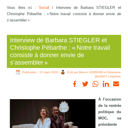
Vous êtes ici :
Social
/
Interview de Barbara STIEGLER et
Christophe Pébarthe : « Notre travail consiste à donner envie de
s’assembler »
Interview de Barbara STIEGLER et
Christophe Pébarthe : « Notre travail
consiste à donner envie de
s’assembler »
Publication : 15 mars 2024
|
Écrit par Manon LEGRAND et Stéphanie
BAUDOT
|
Imprimer
À l’occasion
de la rentrée
politique du
MOC, sa
présidente