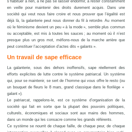
s’habituer à rien, à ne pas se laisser endormir, à rester constamment
en veille pour maintenir des droits durement acquis. Dans une
société qui veut nous faire croire et nous prouver que l’égalité est
déjà là, la galanterie peut nous donner du fil à retordre. Au moment
où le féminisme devient un peu « à la mode », semble plus commun
ou acceptable, est mis à toutes les sauces ; au moment où il n’est
presque plus un gros mot, méfions-nous de la marche arrière que
peut constituer l’acceptation d’actes dits « galants ».
Un travail de sape efficace
La galanterie, sous des dehors inoffensifs, sape réellement des
efforts explicites de lutte contre le système patriarcal. Un système
qui, pour se maintenir, se sert de l’homme qui vous offre le resto (ou
un bouquet de fleurs le 8 mars, grand classique dans le florilège «
galant »).
Le patriarcat, rappelons-le, est ce système d’organisation de la
société qui fait en sorte que la plupart des pouvoirs politiques,
culturels, économiques et sociaux sont aux mains des hommes,
dans un monde qui les consacre comme les grands référents.
Ce système se nourrit de chaque faille, de chaque peur, de chaque