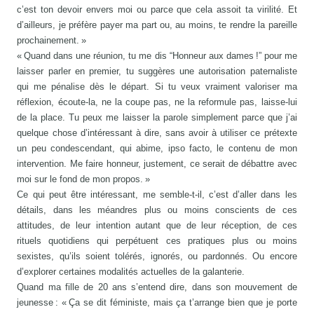
c’est ton devoir envers moi ou parce que cela assoit ta virilité. Et
d’ailleurs, je préfère payer ma part ou, au moins, te rendre la pareille
prochainement. »
« Quand dans une réunion, tu me dis “Honneur aux dames !” pour me
laisser parler en premier, tu suggères une autorisation paternaliste
qui me pénalise dès le départ. Si tu veux vraiment valoriser ma
réflexion, écoute-la, ne la coupe pas, ne la reformule pas, laisse-lui
de la place. Tu peux me laisser la parole simplement parce que j’ai
quelque chose d’intéressant à dire, sans avoir à utiliser ce prétexte
un peu condescendant, qui abime, ipso facto, le contenu de mon
intervention. Me faire honneur, justement, ce serait de débattre avec
moi sur le fond de mon propos. »
Ce qui peut être intéressant, me semble-t-il, c’est d’aller dans les
détails, dans les méandres plus ou moins conscients de ces
attitudes, de leur intention autant que de leur réception, de ces
rituels quotidiens qui perpétuent ces pratiques plus ou moins
sexistes, qu’ils soient tolérés, ignorés, ou pardonnés. Ou encore
d’explorer certaines modalités actuelles de la galanterie.
Quand ma fille de 20 ans s’entend dire, dans son mouvement de
jeunesse : « Ça se dit féministe, mais ça t’arrange bien que je porte