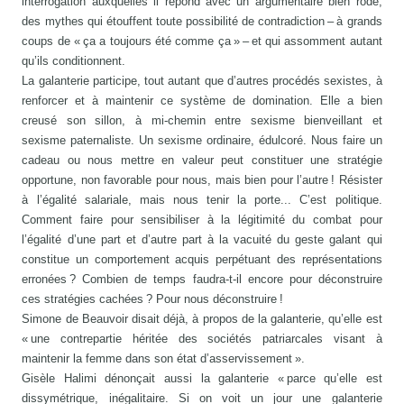
interrogation auxquelles il répond avec un argumentaire bien rodé,
des mythes qui étouffent toute possibilité de contradiction – à grands
coups de « ça a toujours été comme ça » – et qui assomment autant
qu’ils conditionnent.
La galanterie participe, tout autant que d’autres procédés sexistes, à
renforcer et à maintenir ce système de domination. Elle a bien
creusé son sillon, à mi-chemin entre sexisme bienveillant et
sexisme paternaliste. Un sexisme ordinaire, édulcoré. Nous faire un
cadeau ou nous mettre en valeur peut constituer une stratégie
opportune, non favorable pour nous, mais bien pour l’autre ! Résister
à l’égalité salariale, mais nous tenir la porte... C’est politique.
Comment faire pour sensibiliser à la légitimité du combat pour
l’égalité d’une part et d’autre part à la vacuité du geste galant qui
constitue un comportement acquis perpétuant des représentations
erronées ? Combien de temps faudra-t-il encore pour déconstruire
ces stratégies cachées ? Pour nous déconstruire !
Simone de Beauvoir disait déjà, à propos de la galanterie, qu’elle est
« une contrepartie héritée des sociétés patriarcales visant à
maintenir la femme dans son état d’asservissement ».
Gisèle Halimi dénonçait aussi la galanterie « parce qu’elle est
dissymétrique, inégalitaire. Si on voit un jour une galanterie