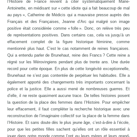
l’Histoire de France revient à citer systématiquement Marie-
Antoinette, en médisant sur « cette idiote qui a fait beaucoup de mal
au pays », Catherine de Médicis qui a mauvaise presse auprès des
Français et des Françaises, Jeanne d’Arc qui malgré son image
positive était considérée comme « folle ». Donc, on relève très peu
de représentations positives. Dans certains cas, cela va jusqu’à un
effacement complet de la figure historique féminine, comme
mentionné plus haut. C’est le cas notamment de reines françaises.
Qui a entendu parler de Brunehaut, reine des Francs ? Cette reine a
régné sur les Mérovingiens pendant plus de trente ans. Une durée
record pour cette époque. En plus de cette longévité exceptionnelle,
Brunehaut ne s’est pas contentée de perpétuer les habitudes. Elle a
également apporté des changements très importants concernant la
police et la justice. Elle a aussi mené de nombreuses guerres. Et
d’elle, il ne reste quasiment aucune trace. De telles histoires posent
la question de la place des femmes dans l’Histoire. Pour empêcher
leur effacement, il faut compléter la recherche historique avec une
reconstruction de l’imaginaire collectif sur la place de la femme dans
l’Histoire. Et sans doute dès le plus jeune âge, c’est-à-dire à l’école,
pour que les petites filles sachent qu’elles ont un rôle essentiel à
jouer dans notre monde comme l’ont eu leurs mères et leurs grand-