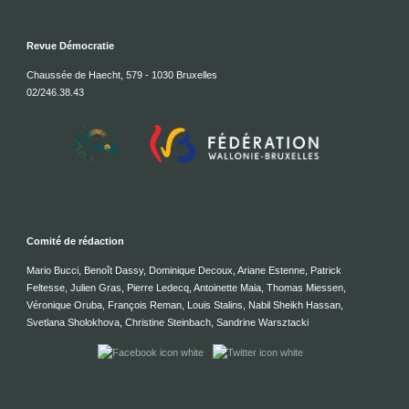
Revue Démocratie
Chaussée de Haecht, 579 - 1030 Bruxelles
02/246.38.43
Comité de rédaction
Mario Bucci, Benoît Dassy, Dominique Decoux, Ariane Estenne, Patrick
Feltesse, Julien Gras, Pierre Ledecq, Antoinette Maia, Thomas Miessen,
Véronique Oruba, François Reman, Louis Stalins, Nabil Sheikh Hassan,
Svetlana Sholokhova, Christine Steinbach, Sandrine Warsztacki