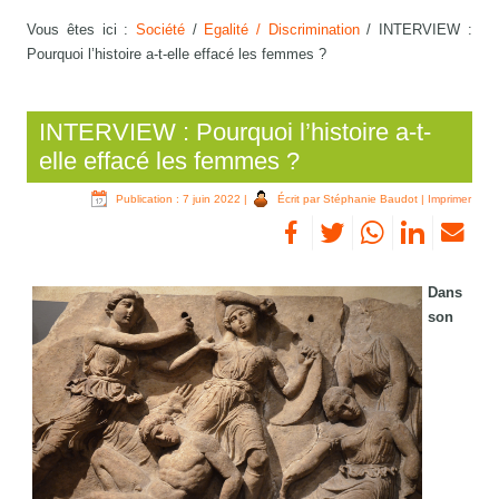
Vous êtes ici :
Société
/
Egalité / Discrimination
/
INTERVIEW :
Pourquoi l’histoire a-t-elle effacé les femmes ?
INTERVIEW : Pourquoi l’histoire a-t-
elle effacé les femmes ?
Publication : 7 juin 2022
|
Écrit par Stéphanie Baudot
|
Imprimer
Dans
son