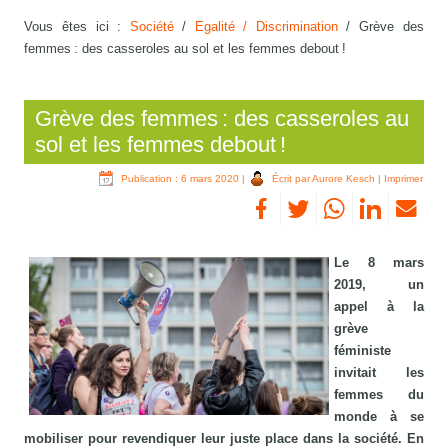
Vous êtes ici :
Société
/
Egalité / Discrimination
/
Grève des
femmes : des casseroles au sol et les femmes debout !
Grève des femmes : des casseroles au
sol et les femmes debout !
Publication : 6 mars 2020
|
Écrit par Aurore Kesch
|
Imprimer
Le 8 mars
2019, un
appel à la
grève
féministe
invitait les
femmes du
monde à se
mobiliser pour revendiquer leur juste place dans la société. En