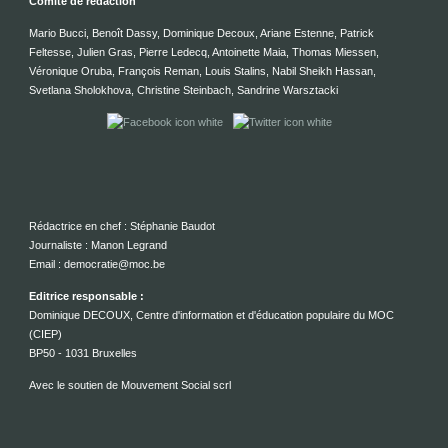
Comité de rédaction
Mario Bucci, Benoît Dassy, Dominique Decoux, Ariane Estenne, Patrick
Feltesse, Julien Gras, Pierre Ledecq, Antoinette Maia, Thomas Miessen,
Véronique Oruba, François Reman, Louis Stalins, Nabil Sheikh Hassan,
Svetlana Sholokhova, Christine Steinbach, Sandrine Warsztacki
Rédactrice en chef : Stéphanie Baudot
Journaliste : Manon Legrand
Email : democratie@moc.be
Editrice responsable :
Dominique DECOUX, Centre d'information et d'éducation populaire du MOC
(CIEP)
BP50 - 1031 Bruxelles
Avec le soutien de Mouvement Social scrl