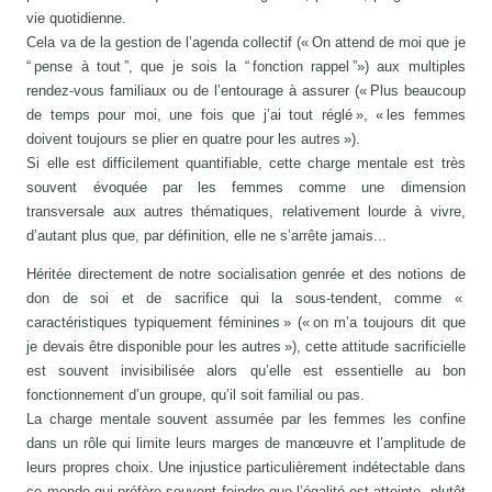
vie quotidienne.
Cela va de la gestion de l’agenda collectif (« On attend de moi que je
“ pense à tout ”, que je sois la “ fonction rappel ”») aux multiples
rendez-vous familiaux ou de l’entourage à assurer (« Plus beaucoup
de temps pour moi, une fois que j’ai tout réglé », « les femmes
doivent toujours se plier en quatre pour les autres »).
Si elle est difficilement quantifiable, cette charge mentale est très
souvent évoquée par les femmes comme une dimension
transversale aux autres thématiques, relativement lourde à vivre,
d’autant plus que, par définition, elle ne s’arrête jamais...
Héritée directement de notre socialisation genrée et des notions de
don de soi et de sacrifice qui la sous-tendent, comme «
caractéristiques typiquement féminines » (« on m’a toujours dit que
je devais être disponible pour les autres »), cette attitude sacrificielle
est souvent invisibilisée alors qu’elle est essentielle au bon
fonctionnement d’un groupe, qu’il soit familial ou pas.
La charge mentale souvent assumée par les femmes les confine
dans un rôle qui limite leurs marges de manœuvre et l’amplitude de
leurs propres choix. Une injustice particulièrement indétectable dans
ce monde qui préfère souvent feindre que l’égalité est atteinte, plutôt