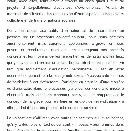
valoir, avec elles, leurs droits à travers un choix quasi illimité de
projets, d’interpellations, d’activités, d’événements… Autant de
manières de s’inscrire dans un horizon d’émancipation individuelle et
collective et de transformations sociales.
Du visuel choisi aux outils d’animation et de mobilisation, en
passant par un processus collectif soutenu, nous nous sommes
ainsi lentement – mais sûrement – appropriées la grève, en nous
posant de nombreuses questions, en interrogeant nos objectifs
concrets et les moyens de les rencontrer, en démultipliant les lieux
qui y travaillent et en les articulant le plus étroitement possible. En
tant que mouvement d’éducation permanente, il est en effet
essentiel de permettre à la plus grande diversité possible de femmes
de participer à cet événement. Participer en étant là, d’une manière
ou d’une autre dans le processus (celle qui conviendra le mieux à
chacune), mais aussi en « prenant part », en se réappropriant le
concept de la grève pour en faire un endroit de revendication « à
elle », « habité par ses propres réflexions sur sa vie ».
La volonté est d’affirmer, avec toutes les femmes qui le souhaitent,
qu’il y a des rôles et tâches qui sont « imposés » aux femmes dans
la sphère privée, le « ménage », la famille... et que ces rôles et ces