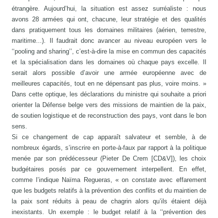
étrangère. Aujourd’hui, la situation est assez surréaliste : nous
avons 28 armées qui ont, chacune, leur stratégie et des qualités
dans pratiquement tous les domaines militaires (aérien, terrestre,
maritime...). Il faudrait donc avancer au niveau européen vers le
‘‘pooling and sharing’’, c’est-à-dire la mise en commun des capacités
et la spécialisation dans les domaines où chaque pays excelle. Il
serait alors possible d’avoir une armée européenne avec de
meilleures capacités, tout en ne dépensant pas plus, voire moins. »
Dans cette optique, les déclarations du ministre qui souhaite a priori
orienter la Défense belge vers des missions de maintien de la paix,
de soutien logistique et de reconstruction des pays, vont dans le bon
sens.
Si ce changement de cap apparaît salvateur et semble, à de
nombreux égards, s’inscrire en porte-à-faux par rapport à la politique
menée par son prédécesseur (Pieter De Crem [CD&V]), les choix
budgétaires posés par ce gouvernement interpellent. En effet,
comme l’indique Naïma Regueras, « on constate avec effarement
que les budgets relatifs à la prévention des conflits et du maintien de
la paix sont réduits à peau de chagrin alors qu’ils étaient déjà
inexistants. Un exemple : le budget relatif à la ‘‘prévention des