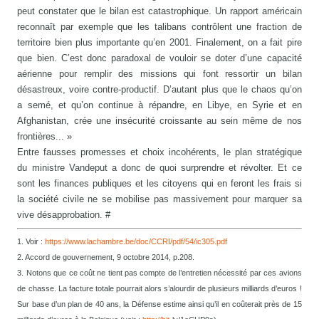
peut constater que le bilan est catastrophique. Un rapport américain
reconnaît par exemple que les talibans contrôlent une fraction de
territoire bien plus importante qu’en 2001. Finalement, on a fait pire
que bien. C’est donc paradoxal de vouloir se doter d’une capacité
aérienne pour remplir des missions qui font ressortir un bilan
désastreux, voire contre-productif. D’autant plus que le chaos qu’on
a semé, et qu’on continue à répandre, en Libye, en Syrie et en
Afghanistan, crée une insécurité croissante au sein même de nos
frontières... »
Entre fausses promesses et choix incohérents, le plan stratégique
du ministre Vandeput a donc de quoi surprendre et révolter. Et ce
sont les finances publiques et les citoyens qui en feront les frais si
la société civile ne se mobilise pas massivement pour marquer sa
vive désapprobation. #
1. Voir :
https://www.lachambre.be/doc/CCRI/pdf/54/ic305.pdf
2. Accord de gouvernement, 9 octobre 2014, p.208.
3. Notons que ce coût ne tient pas compte de l’entretien nécessité par ces avions
de chasse. La facture totale pourrait alors s’alourdir de plusieurs milliards d’euros !
Sur base d’un plan de 40 ans, la Défense estime ainsi qu’il en coûterait près de 15