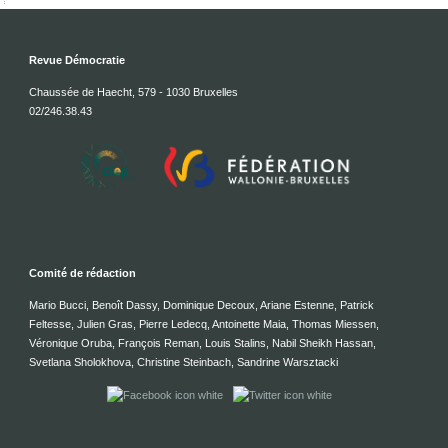
Revue Démocratie
Chaussée de Haecht, 579 - 1030 Bruxelles
02/246.38.43
Comité de rédaction
Mario Bucci, Benoît Dassy, Dominique Decoux, Ariane Estenne, Patrick
Feltesse, Julien Gras, Pierre Ledecq, Antoinette Maia, Thomas Miessen,
Véronique Oruba, François Reman, Louis Stalins, Nabil Sheikh Hassan,
Svetlana Sholokhova, Christine Steinbach, Sandrine Warsztacki