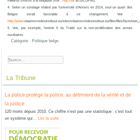
milliards d’euros à la Belgique (voir :
http://bit.
ly/1oCUP9s).
4. Selon un sondage réalisé par l’université d’Anvers en 2014, seul un quart des
Belges serait favorable à ce changement. Voir :
http://www
.vlaamsvredesinstituut.eu/sites/vlaamsvredesinstituut.eu/files/files/factsheet_
5. Voir, par exemple, l’article 6 du Traité sur la non-prolifération des armes
.
nucléaires
Catégorie :
Politique belge
La Tribune
La police protège la police, au détriment de la vérité et de
la justice
120 morts depuis 2010. Ce chiffre n’est pas une statistique : c’est tout
un système qui…
Lire la suite