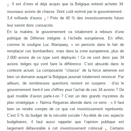
. Il est d’ores et déjà acquis que la Belgique entend acheter 34
2
nouveaux avions de chasse. Dont coût estimé par le gouvernement :
3,4 milliards d’euros
! Près de 40 % des investissements futurs
3
leur seront donc consacrés.
En la matière, le gouvernement va totalement à rebours d’une
politique de Défense intégrée à l’échelle européenne. En effet,
comme le souligne Luc Mampaey, « on persiste dans le fait de
remplacer ces bombardiers, mais dans la zone européenne, plus de
2.000 avions de ce type sont déployés ! Ce ne sont donc pas 34
avions belges qui vont faire la différence. C’est absurde dans le
contexte actuel. La composante ‘‘chasse’’ de la force aérienne est
bien un domaine auquel la Belgique pourrait totalement renoncer. Par
ailleurs, de nombreuses questions restent en suspens : d’où le
gouvernement tient-il ses chiffres pour l’achat de ces 34 avions ? De
quel modèle d’avion parle-t-on ? C’est un des grands mystères du
plan stratégique ». Naïma Regueras abonde dans ce sens : « Il faut
bien se rendre compte de ce que cet investissement représente.
C’est 5 % du budget de la sécurité sociale ! Au-delà de ces aspects
budgétaires, il faut aussi rappeler que l’opinion publique est
largement défavorable à cet investissement colossal
. Certains
4