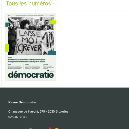
Tous les numéros
Revue Démocratie
Chaussée de Haecht, 579 - 1030 Bruxelles
02/246.38.43