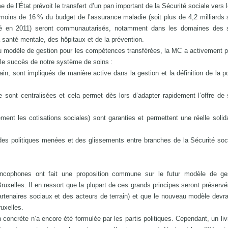
e de l’État prévoit le transfert d’un pan important de la Sécurité sociale vers 
moins de 16 % du budget de l’assurance maladie (soit plus de 4,2 milliards 
nté en 2011) seront communautarisés, notamment dans les domaines des 
 santé mentale, des hôpitaux et de la prévention.
 modèle de gestion pour les compétences transférées, la MC a activement p
 le succès de notre système de soins :
n, sont impliqués de manière active dans la gestion et la définition de la po
sont centralisées et cela permet dès lors d’adapter rapidement l’offre de
nt les cotisations sociales) sont garanties et permettent une réelle solida
es politiques menées et des glissements entre branches de la Sécurité soc
ancophones ont fait une proposition commune sur le futur modèle de ge
uxelles. Il en ressort que la plupart de ces grands principes seront préservé
artenaires sociaux et des acteurs de terrain) et que le nouveau modèle devrai
ruxelles.
oncrète n’a encore été formulée par les partis politiques. Cependant, un livr