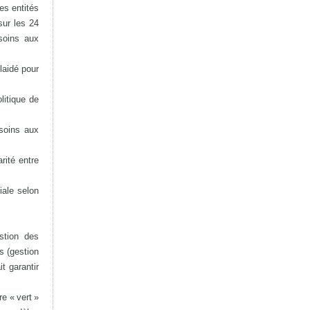
les entités
sur les 24
soins aux
laidé pour
litique de
 soins aux
rité entre
iale selon
stion des
s (gestion
t garantir
e « vert »