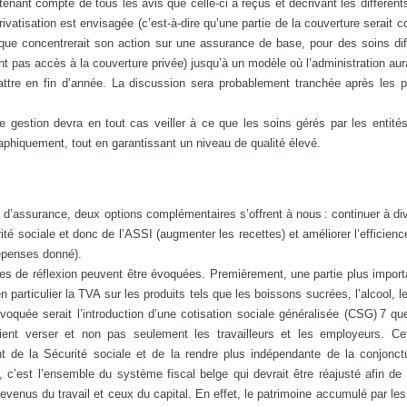
 tenant compte de tous les avis que celle-ci a reçus et décrivant les différen
ivatisation est envisagée (c’est-à-dire qu’une partie de la couverture serait c
lique concentrerait son action sur une assurance de base, pour des soins dif
nt pas accès à la couverture privée) jusqu’à un modèle où l’administration aura
tre en fin d’année. La discussion sera probablement tranchée après les p
gestion devra en tout cas veiller à ce que les soins gérés par les entité
aphiquement, tout en garantissant un niveau de qualité élevé.
 d’assurance, deux options complémentaires s’offrent à nous : continuer à dive
ité sociale et donc de l’ASSI (augmenter les recettes) et améliorer l’efficienc
épenses donné).
stes de réflexion peuvent être évoquées. Premièrement, une partie plus import
 particulier la TVA sur les produits tels que les boissons sucrées, l’alcool, l
oquée serait l’introduction d’une cotisation sociale généralisée (CSG) 7 qu
aient verser et non pas seulement les travailleurs et les employeurs. Ce
nt de la Sécurité sociale et de la rendre plus indépendante de la conjonct
 c’est l’ensemble du système fiscal belge qui devrait être réajusté afin de
 revenus du travail et ceux du capital. En effet, le patrimoine accumulé par l