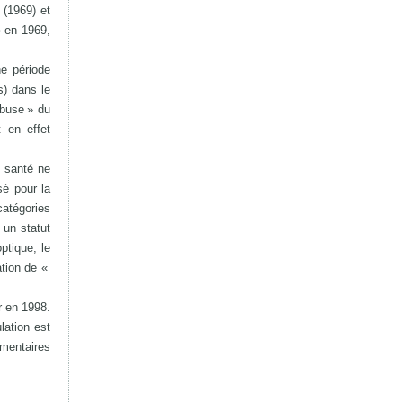
 (1969) et
 en 1969,
e période
s) dans le
abuse » du
 en effet
e santé ne
sé pour la
catégories
 un statut
tique, le
ation de «
r en 1998.
lation est
mentaires