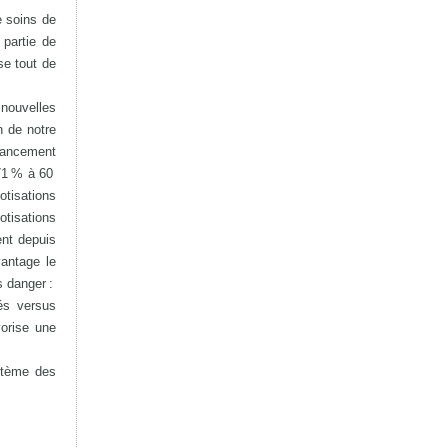
e soins de
partie de
se tout de
 nouvelles
n de notre
inancement
 71 % à 60
otisations
otisations
ent depuis
vantage le
s danger :
és versus
orise une
ystème des