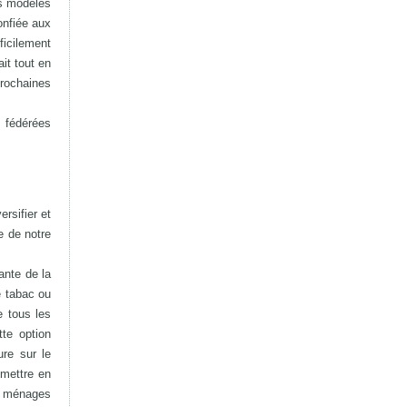
ts modèles
onfiée aux
ficilement
it tout en
rochaines
s fédérées
rsifier et
e de notre
ante de la
e tabac ou
e tous les
tte option
ure sur le
 mettre en
es ménages