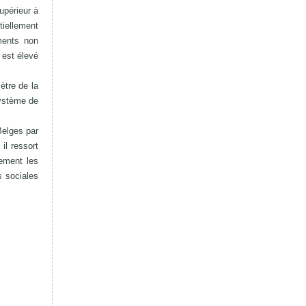
upérieur à
iellement
ments non
 est élevé
ètre de la
système de
Belges par
il ressort
lement les
s sociales