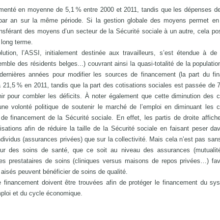
ugmenté en moyenne de 5,1 % entre 2000 et 2011, tandis que les dépenses d
r an sur la même période. Si la gestion globale des moyens permet en 
nsférant des moyens d’un secteur de la Sécurité sociale à un autre, cela po
long terme.
tion, l’ASSI, initialement destinée aux travailleurs, s’est étendue à de
ble des résidents belges...) couvrant ainsi la quasi-totalité de la populatio
 dernières années pour modifier les sources de financement (la part du f
à 21,5 % en 2011, tandis que la part des cotisations sociales est passée de
nir pour combler les déficits. À noter également que cette diminution des c
’une volonté politique de soutenir le marché de l’emploi en diminuant les c
 de financement de la Sécurité sociale. En effet, les partis de droite affich
ations afin de réduire la taille de la Sécurité sociale en faisant peser da
ividus (assurances privées) que sur la collectivité. Mais cela n’est pas san
teur des soins de santé, que ce soit au niveau des assurances (mutualit
s prestataires de soins (cliniques versus maisons de repos privées…) fav
aisés peuvent bénéficier de soins de qualité.
de financement doivent être trouvées afin de protéger le financement du s
ploi et du cycle économique.