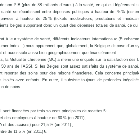
e son PIB (plus de 38 milliards d’euros) à la santé, ce qui est légèrement s
anté se répartissent entre dépenses publiques à hauteur de 75 % (essent
 privées à hauteur de 25 % (tickets modérateurs, prestations et médica
ients belges supportent donc un quart des dépenses totales de santé, ce qui
ort à leur système de santé, différents indicateurs internationaux (Eurobarom
er Index...) nous apprennent que, globalement, la Belgique dispose d’un 
ant et accessible aussi bien géographiquement que financièrement.
ats, la Mutualité chrétienne (MC) a mené une enquête sur la satisfaction des 
 50 ans de l’ASSI. Si les Belges sont assez satisfaits du système de santé, 
 reporter des soins pour des raisons financières. Cela concerne principa
 isolés avec enfants. En outre, il subsiste toujours de profondes inégalité
on de soins.
I sont financées par trois sources principales de recettes 5:
 et des employeurs à hauteur de 60 % (en 2011) ;
A et des accises) pour 21,5 % (en 2011) ;
rdre de 11,5 % (en 2011) 6.