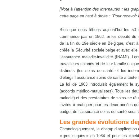
[Note à l'attention des internautes : les gra
cette page en haut à droite : "Pour recevoir
Bien que nous fêtions aujourd’hui les 50 a
commence pas en 1963. Si les débuts du mo
de la fin du 19e siècle en Belgique, c’est 
créée la Sécurité sociale belge et avec elle 
l’assurance maladie-invalidité (INAMI). Lor
travailleurs salariés et de leur famille uniq
distincts (les soins de santé et les indem
d’élargir l’assurance soins de santé à toute
La loi de 1963 introduisit également le s
(accords médico-mutualistes). Tous les deux 
maladie) et des prestataires de soins se réun
invités à pratiquer pour les deux années qui 
budget de l’assurance soins de santé sous c
Les grandes évolutions de
Chronologiquement, le champ d’application d
« gros risques » en 1964 et pour les « pet