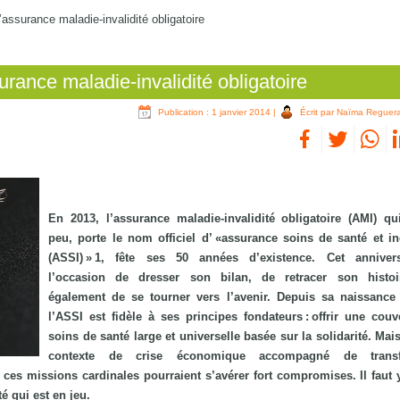
l’assurance maladie-invalidité obligatoire
surance maladie-invalidité obligatoire
Publication : 1 janvier 2014
|
Écrit par Naïma Reguer
En 2013, l’assurance maladie-invalidité obligatoire (AMI) qu
peu, porte le nom officiel d’ «assurance soins de santé et i
(ASSI) » 1, fête ses 50 années d’existence. Cet annivers
l’occasion de dresser son bilan, de retracer son histoi
également de se tourner vers l’avenir. Depuis sa naissance
l’ASSI est fidèle à ses principes fondateurs : offrir une couv
soins de santé large et universelle basée sur la solidarité. Ma
contexte de crise économique accompagné de transf
 ces missions cardinales pourraient s’avérer fort compromises. Il faut 
é qui est en jeu.