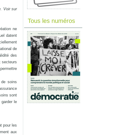
. Voir sur
Tous les numéros
réation ne
el datent
ciellement
ational de
lidité des
x secteurs
 permettre
s de soins
’assurance
soins sont
r garder le
t pour les
vement aux