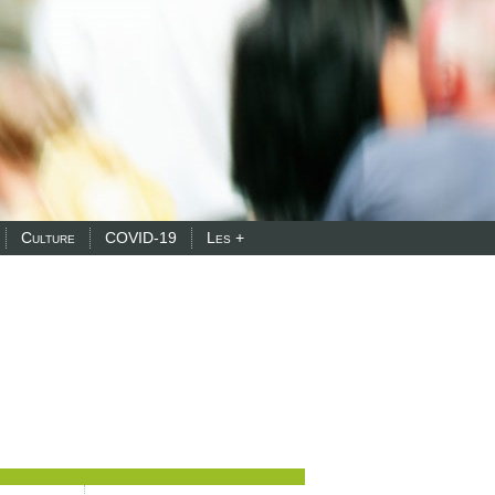
Culture
COVID-19
Les +