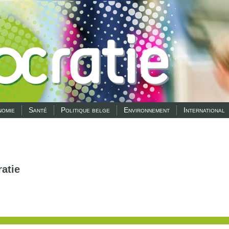
omie
Santé
Politique belge
Environnement
International
atie