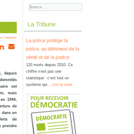
La Tribune
as
|
Imprimer
La police protège la
police, au détriment de la
vérité et de la justice
120 morts depuis 2010. Ce
chiffre n’est pas une
i, depuis
statistique : c’est tout un
ndemnités
système qui…
Lire la suite
aire est
re, mais
 en 1944,
erture de
is dans un
erts de
y prendre