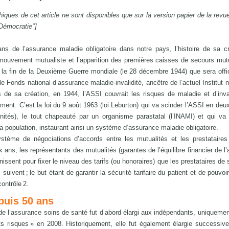
phiques de cet article ne sont disponibles que sur la version papier de la revue
 Démocratie"]
ns de l’assurance maladie obligatoire dans notre pays, l’histoire de sa c
uvement mutualiste et l’apparition des premières caisses de secours mutu
à la fin de la Deuxième Guerre mondiale (le 28 décembre 1944) que sera offi
le Fonds national d’assurance maladie-invalidité, ancêtre de l’actuel Institut n
s de sa création, en 1944, l’ASSI couvrait les risques de maladie et d’inva
uement. C’est la loi du 9 août 1963 (loi Leburton) qui va scinder l’ASSI en deu
nités), le tout chapeauté par un organisme parastatal (l’INAMI) et qui va
 la population, instaurant ainsi un système d’assurance maladie obligatoire.
ystème de négociations d’accords entre les mutualités et les prestataire
ans, les représentants des mutualités (garantes de l’équilibre financier de l
issent pour fixer le niveau des tarifs (ou honoraires) que les prestataires de 
suivent ; le but étant de garantir la sécurité tarifaire du patient et de pouvoi
ontrôle 2.
puis 50 ans
e l’assurance soins de santé fut d’abord élargi aux indépendants, uniquemen
its risques » en 2008. Historiquement, elle fut également élargie successi