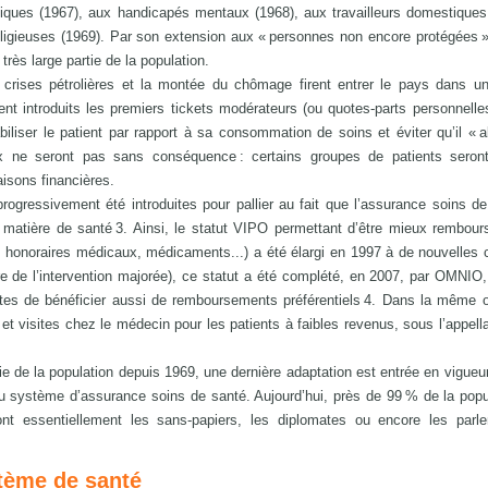
iques (1967), aux handicapés mentaux (1968), aux travailleurs domestiques
gieuses (1969). Par son extension aux « personnes non encore protégées »
très large partie de la population.
crises pétrolières et la montée du chômage firent entrer le pays dans un
ent introduits les premiers tickets modérateurs (ou quotes-parts personnelle
abiliser le patient par rapport à sa consommation de soins et éviter qu’il « 
ne seront pas sans conséquence : certains groupes de patients seront
aisons financières.
ogressivement été introduites pour pallier au fait que l’assurance soins d
 matière de santé 3. Ainsi, le statut VIPO permettant d’être mieux rembour
, honoraires médicaux, médicaments...) a été élargi en 1997 à de nouvelles 
re de l’intervention majorée), ce statut a été complété, en 2007, par OMNIO,
s de bénéficier aussi de remboursements préférentiels 4. Dans la même op
et visites chez le médecin pour les patients à faibles revenus, sous l’appell
ie de la population depuis 1969, une dernière adaptation est entrée en vigueu
au système d’assurance soins de santé. Aujourd’hui, près de 99 % de la popu
t essentiellement les sans-papiers, les diplomates ou encore les parle
stème de santé