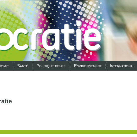
omie
Santé
Politique belge
Environnement
International
atie