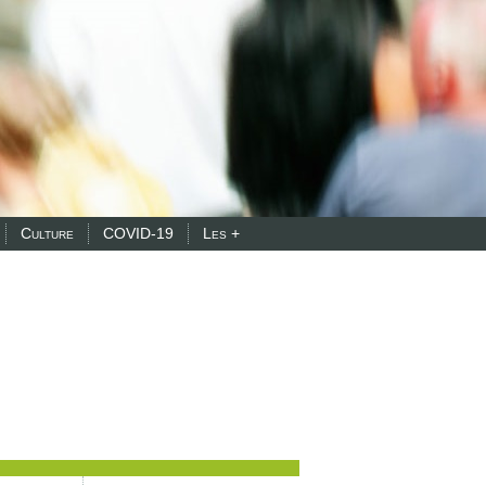
Culture
COVID-19
Les +