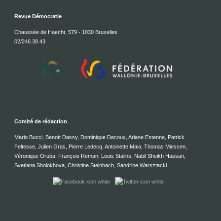
Revue Démocratie
Chaussée de Haecht, 579 - 1030 Bruxelles
02/246.38.43
Comité de rédaction
Mario Bucci, Benoît Dassy, Dominique Decoux, Ariane Estenne, Patrick
Feltesse, Julien Gras, Pierre Ledecq, Antoinette Maia, Thomas Miessen,
Véronique Oruba, François Reman, Louis Stalins, Nabil Sheikh Hassan,
Svetlana Sholokhova, Christine Steinbach, Sandrine Warsztacki