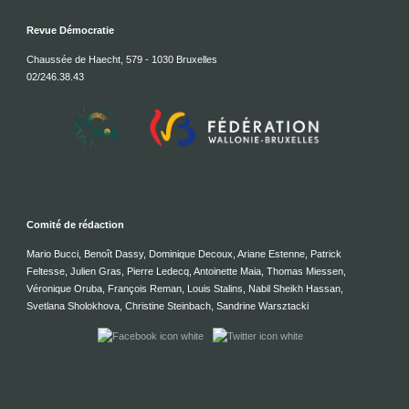
Revue Démocratie
Chaussée de Haecht, 579 - 1030 Bruxelles
02/246.38.43
Comité de rédaction
Mario Bucci, Benoît Dassy, Dominique Decoux, Ariane Estenne, Patrick
Feltesse, Julien Gras, Pierre Ledecq, Antoinette Maia, Thomas Miessen,
Véronique Oruba, François Reman, Louis Stalins, Nabil Sheikh Hassan,
Svetlana Sholokhova, Christine Steinbach, Sandrine Warsztacki