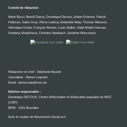
Comité de rédaction
Mario Bucci, Benoît Dassy, Dominique Decoux, Ariane Estenne, Patrick
Feltesse, Julien Gras, Pierre Ledecq, Antoinette Maia, Thomas Miessen,
Véronique Oruba, François Reman, Louis Stalins, Nabil Sheikh Hassan,
Svetlana Sholokhova, Christine Steinbach, Sandrine Warsztacki
Rédactrice en chef : Stéphanie Baudot
Journaliste : Manon Legrand
Email : democratie@moc.be
Editrice responsable :
Dominique DECOUX, Centre d'information et d'éducation populaire du MOC
(CIEP)
BP50 - 1031 Bruxelles
Avec le soutien de Mouvement Social scrl